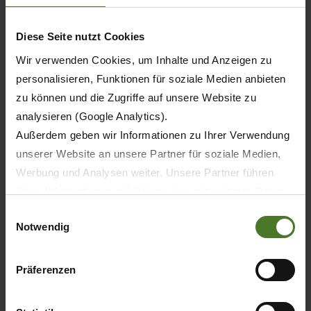
37
Diese Seite nutzt Cookies
Wir verwenden Cookies, um Inhalte und Anzeigen zu
37
personalisieren, Funktionen für soziale Medien anbieten
40
zu können und die Zugriffe auf unsere Website zu
analysieren (Google Analytics).
40
Außerdem geben wir Informationen zu Ihrer Verwendung
unserer Website an unsere Partner für soziale Medien,
Werbung und Analysen weiter. Unsere Partner führen
diese Informationen möglicherweise mit weiteren Daten
2,12
zusammen, die Sie ihnen bereitgestellt haben oder die
Einwilligungsauswahl
Notwendig
sie im Rahmen Ihrer Nutzung der Dienste gesammelt
2,12
haben.
Wir setzen im Rahmen des Trackings auch Dienstleister
Präferenzen
2,12
in Drittländern außerhalb der EU mit abweichenden
Datenschutzbestimmungen ein, wodurch das Risiko von
2,12