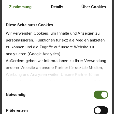
Zustimmung
Details
Über Cookies
Diese Seite nutzt Cookies
Wir verwenden Cookies, um Inhalte und Anzeigen zu
personalisieren, Funktionen für soziale Medien anbieten
zu können und die Zugriffe auf unsere Website zu
analysieren (Google Analytics).
Außerdem geben wir Informationen zu Ihrer Verwendung
unserer Website an unsere Partner für soziale Medien,
Werbung und Analysen weiter. Unsere Partner führen
diese Informationen möglicherweise mit weiteren Daten
zusammen, die Sie ihnen bereitgestellt haben oder die
Einwilligungsauswahl
Notwendig
sie im Rahmen Ihrer Nutzung der Dienste gesammelt
haben.
Wir setzen im Rahmen des Trackings auch Dienstleister
Präferenzen