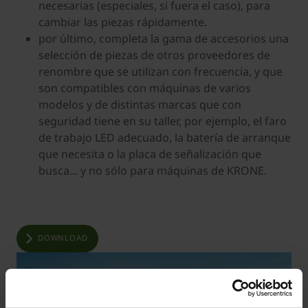
necesarias (especiales, si fuera el caso), para
cambiar las piezas rápidamente.
por último, completa la gama de accesorios una
selección de piezas de otros proveedores de
renombre que se utilizan con frecuencia, y que
son compatibles con máquinas de varios
modelos y de distintas marcas que con
seguridad tiene en su taller, por ejemplo, el faro
de trabajo LED adecuado, la batería de arranque
que necesita o la placa de señalización que
busca... y no sólo para máquinas de KRONE.
DOWNLOAD