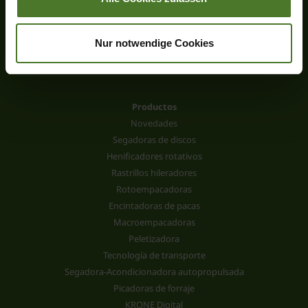
Nur notwendige Cookies
Productos
Novedades
Segadoras de discos
Henificadores rotativos
Rastrillos hileradores
Rotoempacadoras
Encintadoras de pacas
Macroempacadoras
Peletizadora
Tecnología de transporte
Segadora-Acondicionadora autopropulsada
Picadoras de forraje
KRONE Digital