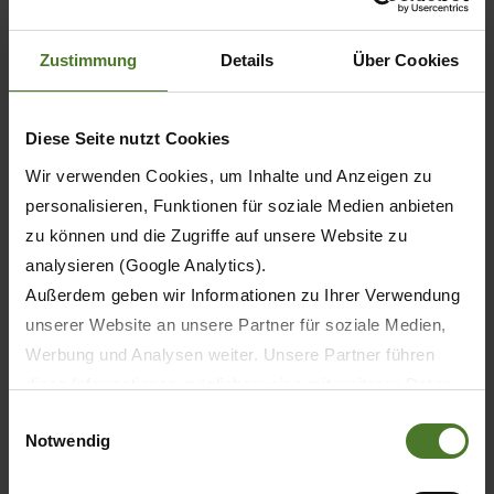
Zustimmung
Details
Über Cookies
Diese Seite nutzt Cookies
Wir verwenden Cookies, um Inhalte und Anzeigen zu
personalisieren, Funktionen für soziale Medien anbieten
zu können und die Zugriffe auf unsere Website zu
analysieren (Google Analytics).
Außerdem geben wir Informationen zu Ihrer Verwendung
unserer Website an unsere Partner für soziale Medien,
Werbung und Analysen weiter. Unsere Partner führen
diese Informationen möglicherweise mit weiteren Daten
zusammen, die Sie ihnen bereitgestellt haben oder die
Einwilligungsauswahl
Notwendig
sie im Rahmen Ihrer Nutzung der Dienste gesammelt
haben.