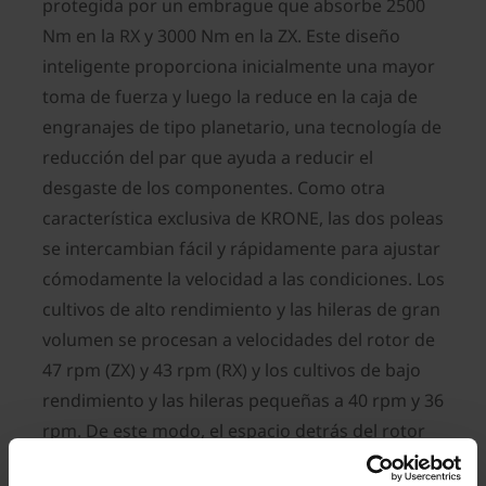
protegida por un embrague que absorbe 2500
Nm en la RX y 3000 Nm en la ZX. Este diseño
inteligente proporciona inicialmente una mayor
toma de fuerza y luego la reduce en la caja de
engranajes de tipo planetario, una tecnología de
reducción del par que ayuda a reducir el
desgaste de los componentes. Como otra
característica exclusiva de KRONE, las dos poleas
se intercambian fácil y rápidamente para ajustar
cómodamente la velocidad a las condiciones. Los
cultivos de alto rendimiento y las hileras de gran
volumen se procesan a velocidades del rotor de
47 rpm (ZX) y 43 rpm (RX) y los cultivos de bajo
rendimiento y las hileras pequeñas a 40 rpm y 36
rpm. De este modo, el espacio detrás del rotor
se llena al máximo para conseguir una alta