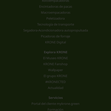
Rotoempacadoras
Encintadoras de pacas
Macroempacadoras
Peletizadora
Tecnología de transporte
Segadora-Acondicionadora autopropulsada
Picadoras de forraje
KRONE Digital
Explora KRONE
El Museo KRONE
KRONE Fanshop
Wallpaper
El grupo KRONE
#KRONECTED
Actualidad
Servicios
Portal del cliente mykrone.green
Formación