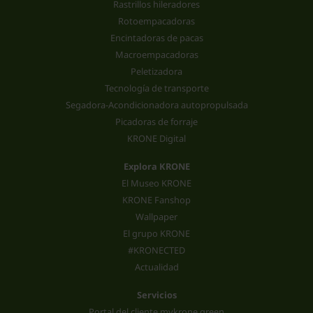
Rastrillos hileradores
Rotoempacadoras
Encintadoras de pacas
Macroempacadoras
Peletizadora
Tecnología de transporte
Segadora-Acondicionadora autopropulsada
Picadoras de forraje
KRONE Digital
Explora KRONE
El Museo KRONE
KRONE Fanshop
Wallpaper
El grupo KRONE
#KRONECTED
Actualidad
Servicios
Portal del cliente mykrone.green