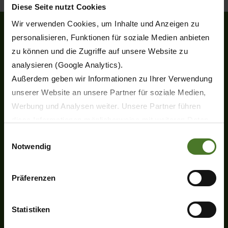
Diese Seite nutzt Cookies
Wir verwenden Cookies, um Inhalte und Anzeigen zu
personalisieren, Funktionen für soziale Medien anbieten
zu können und die Zugriffe auf unsere Website zu
Heinrich-Krone-Straße 10
analysieren (Google Analytics).
D-48480 Spelle
Außerdem geben wir Informationen zu Ihrer Verwendung
Tel.
+49 (0) 5977-9350
unserer Website an unsere Partner für soziale Medien,
Fax +49 (0) 5977-935-339
Werbung und Analysen weiter. Unsere Partner führen
info.ldm@krone.de
diese Informationen möglicherweise mit weiteren Daten
zusammen, die Sie ihnen bereitgestellt haben oder die
Einwilligungsauswahl
Notwendig
sie im Rahmen Ihrer Nutzung der Dienste gesammelt
haben.
Wir setzen im Rahmen des Trackings auch Dienstleister
Präferenzen
in Drittländern außerhalb der EU mit abweichenden
Productos
Datenschutzbestimmungen ein, wodurch das Risiko von
Statistiken
Novedades
behördlichen Zugriffen bzw. von Kontrollverlust bzgl.
Segadoras de discos