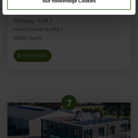
Nur notwendige Cookies
KRONE Centro logístico
Shipping - TOR 3
Heinz-Krone-Straße 1
48480 Spelle
PLAN ROUTE
7