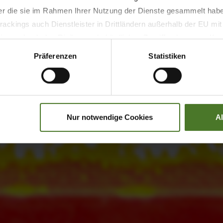
der die sie im Rahmen Ihrer Nutzung der Dienste gesammelt hab
ackings auch Dienstleister in Drittländern außerhalb der EU mi
 wodurch das Risiko von behördlichen Zugriffen bzw. von Kontro
Präferenzen
Statistiken
Nur notwendige Cookies
A