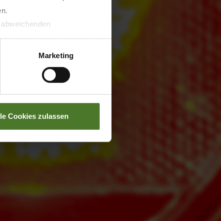
en.
t abweichenden
llverlust bzgl. übermittelter
Marketing
lle Cookies zulassen