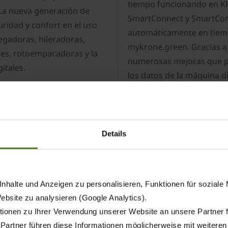
tiempo funcionando en KR
 La nueva generación de
SmartConnect y SmartConne
ridad y confort en el uso
automáticamente en tiempo
egadoras, hileradoras,
mykrone.green. Gracias a
es, rotoempacadoras y la
numerosas mejoras que pe
itales.
los datos de la máquina d
NEWS
Details
nhalte und Anzeigen zu personalisieren, Funktionen für soziale
Website zu analysieren (Google Analytics).
ionen zu Ihrer Verwendung unserer Website an unsere Partner 
 Partner führen diese Informationen möglicherweise mit weitere