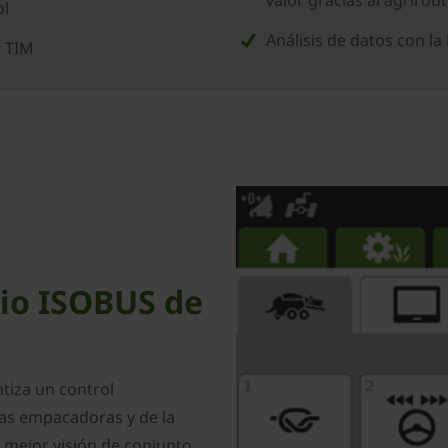
valor gracias al agrirou
ol
Análisis de datos con 
a TIM
rio ISOBUS de
tiza un control
las empacadoras y de la
 mejor visión de conjunto,