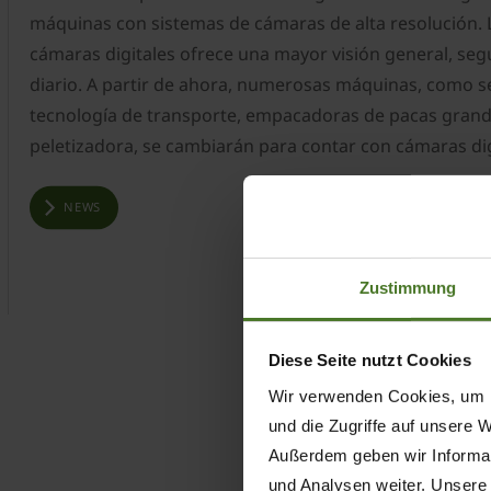
máquinas con sistemas de cámaras de alta resolución.
cámaras digitales ofrece una mayor visión general, segu
diario. A partir de ahora, numerosas máquinas, como s
tecnología de transporte, empacadoras de pacas grand
peletizadora, se cambiarán para contar con cámaras dig
NEWS
Zustimmung
Diese Seite nutzt Cookies
Wir verwenden Cookies, um I
und die Zugriffe auf unsere 
Außerdem geben wir Informat
und Analysen weiter. Unsere