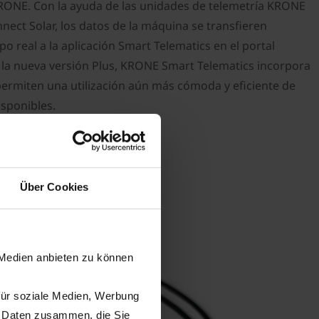
ONE. Con la ayuda de las unidades de telemetría KRONE
ct Solar, los datos de la máquina se transfieren
 real a la aplicación Smart Telematics en el portal
 la nueva versión Plus, KRONE Smart Telematics incorpora
rmiten una utilización aún más cómoda y eficiente de
isponibles.
Über Cookies
 Medien anbieten zu können
für soziale Medien, Werbung
n Daten zusammen, die Sie