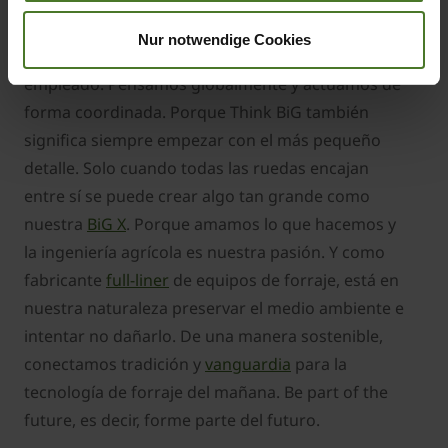
Sin embargo, la base de esta historia de éxito no
es la "maximización de beneficios a cualquier
Nur notwendige Cookies
precio", sino la motivación y el corazón de cada
empleado. Pensamos globalmente y actuamos de
forma coordinada. Porque Think BiG también
significa siempre empezar con el más pequeño
detalle. Solo cuando todas las ruedas encajan
entre sí se puede crear algo tan grande como
nuestra
BiG X
. Porque amamos lo que hacemos y
la ingeniería agrícola es nuestra pasión. Y como
fabricante
full-liner
de equipos de forraje, está en
nuestra naturaleza preservar el medio ambiente e
intentar no dañarlo. De una manera sostenible,
conectamos tradición y
vanguardia
para la
tecnología de forraje del mañana. Be part of the
future, es decir, forme parte del futuro.