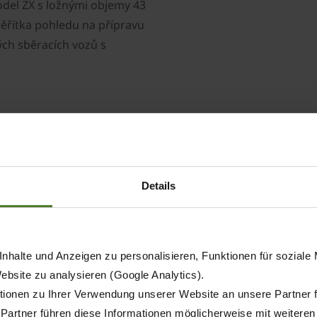
del ZX s ložnými objemy 43
měřítka pohledu na přípravu
ých sběracích vozů s
Vlastnosti produktu
Details
nhalte und Anzeigen zu personalisieren, Funktionen für soziale
Website zu analysieren (Google Analytics).
ionen zu Ihrer Verwendung unserer Website an unsere Partner 
 Partner führen diese Informationen möglicherweise mit weitere