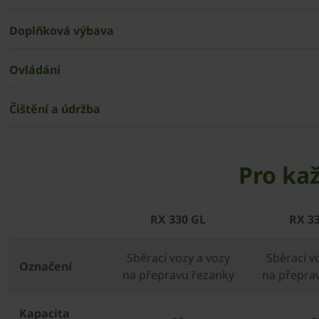
Doplňková výbava
Ovládání
Čištění a údržba
Pro ka
RX 330 GL
RX 3
Sběrací vozy a vozy
Sběrací v
Označení
na přepravu řezanky
na přepra
Kapacita