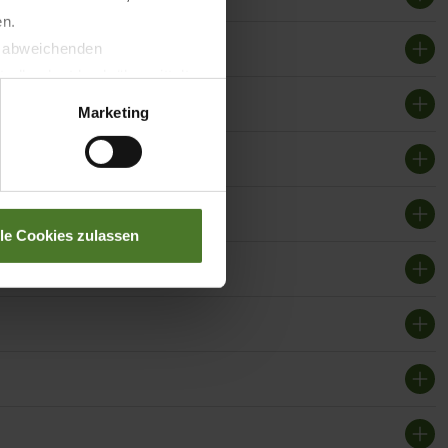
en.
t abweichenden
llverlust bzgl. übermittelter
Marketing
lle Cookies zulassen