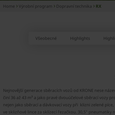
Home
Výrobní program
Dopravní technika
RX
Všeobecné
Highlights
Highl
Nejnovější generace sběracích vozů od KRONE nese název 
činí 36 až 43 m³ a jako pravé dvouúčelové sběrací vozy pro
nejen jako sběrací a dávkovací vozy při klizni zelené píce,
ve sklizňové lince za sklízecí řezačkou. 30,5" pneumatiky 