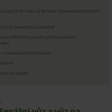
lze vytočit do boku se 40 nebo 54 jednotlivě jištěnými
ní nožů SpeedSharp volitelně
na pro větší ložný prostor při kompaktním
edení
y s maximálním komfortem
sériově
erá se vyplatí!
o
Senážní vůz a vůz na