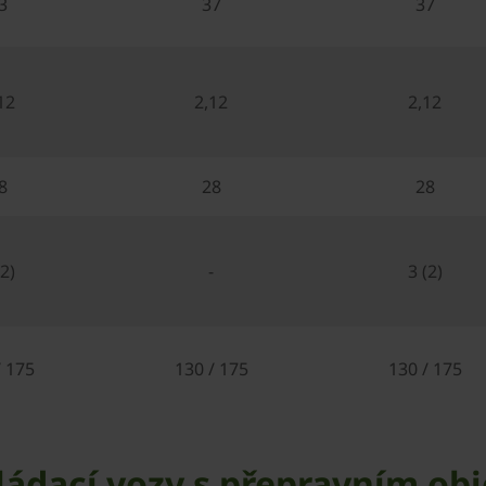
3
37
37
12
2,12
2,12
8
28
28
(2)
-
3 (2)
/ 175
130 / 175
130 / 175
ádací vozy s přepravním ob