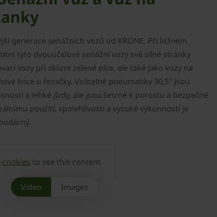
zanky
ější generace senážních vozů od KRONE. Při ložném
tní tyto dvouúčelové senážní vozy své silné stránky
ací vozy při sklizni zelené píce, ale také jako vozy na
ové lince u řezačky. Volitelné pneumatiky 30,5" jsou
nosti a lehké jízdy, ale jsou šetrné k porostu a bezpečné
álnímu použití, spolehlivosti a vysoké výkonnosti je
spodárný.
-cookies
to see this content.
Video
Images