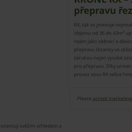
přepravu ře
RX, tak se jmenuje nejnov
objemu od 36 do 43m³ upla
nejen jako sběrací a dávkov
přepravu řezanky ve sklizň
zárukou nejen vysoké únos
pro přepravu. Díky univerz
provoz vozu RX velice ho
Please
accept marketing
rezentují svěžím vzhledem a