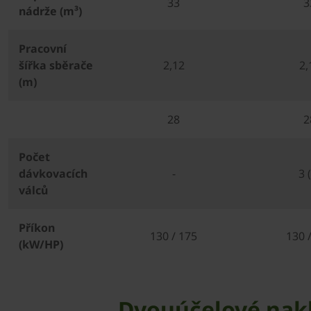
33
3
nádrže (m³)
Pracovní
šířka sběrače
2,12
2,
(m)
28
2
Počet
dávkovacích
-
3 
válců
Příkon
130 / 175
130 
(kW/HP)
Dvouúčelové nakl