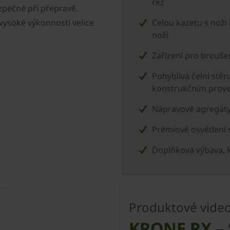
řez
ezpečné při přepravě.
 vysoké výkonnosti velice
Celou kazetu s noži 
noži
Zařízení pro brouše
Pohyblivá čelní stě
konstrukčním prov
Nápravové agregát
Prémiové osvětlení 
Doplňková výbava, kt
Produktové vide
KRONE RX – 