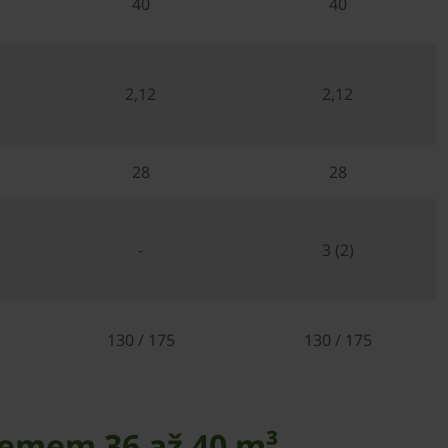
40
40
2,12
2,12
28
28
-
3 (2)
130 / 175
130 / 175
jemem 36 až 40 m³