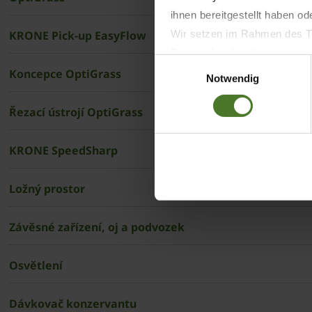
ihnen bereitgestellt haben o
­­­­­KRONE Pick-up EasyFlow
Wir setzen im Rahmen des Tr
Datenschutzbestimmungen ein,
Einwilligungsauswahl
Daten bestehen kann.
Koncepce OptiGrass
Notwendig
Datenschutzhinweise
Impressum
Řezací ústrojí OptiGrass
KRONE SpeedSharp
Ložný prostor
Závěsné zařízení, oj a podvozek
Osvětlení
Dávkovač konzervantu