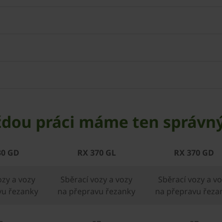
ždou práci máme ten správn
30 GD
RX 370 GL
RX 370 GD
ozy a vozy
Sběrací vozy a vozy
Sběrací vozy a v
vu řezanky
na přepravu řezanky
na přepravu řeza