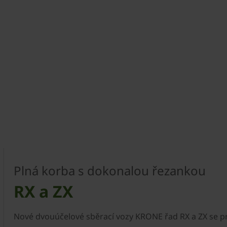
Plná korba s dokonalou řezankou
RX a ZX
Nové dvouúčelové sběrací vozy KRONE řad RX a ZX se p