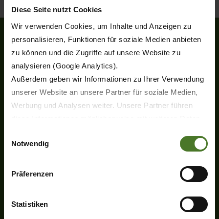
Diese Seite nutzt Cookies
Wir verwenden Cookies, um Inhalte und Anzeigen zu
personalisieren, Funktionen für soziale Medien anbieten
zu können und die Zugriffe auf unsere Website zu
Heinrich-Krone-Straße 10
analysieren (Google Analytics).
D-48480 Spelle
Außerdem geben wir Informationen zu Ihrer Verwendung
Tel.
+49 (0) 5977-9350
unserer Website an unsere Partner für soziale Medien,
Fax +49 (0) 5977-935-339
Werbung und Analysen weiter. Unsere Partner führen
info.ldm@krone.de
diese Informationen möglicherweise mit weiteren Daten
zusammen, die Sie ihnen bereitgestellt haben oder die
Einwilligungsauswahl
Notwendig
sie im Rahmen Ihrer Nutzung der Dienste gesammelt
haben.
Wir setzen im Rahmen des Trackings auch Dienstleister
Präferenzen
in Drittländern außerhalb der EU mit abweichenden
Datenschutzbestimmungen ein, wodurch das Risiko von
Productos
Statistiken
Novedades
behördlichen Zugriffen bzw. von Kontrollverlust bzgl.