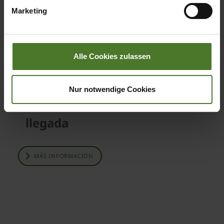
übermittelter Daten bestehen kann.
Marketing
Datenschutzhinweise
Impressum
Alle Cookies zulassen
Nur notwendige Cookies
Tu camino hacia nosotros.
llegada
MÁS INFORMACIÓN