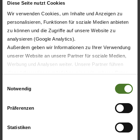
Diese Seite nutzt Cookies
Wir verwenden Cookies, um Inhalte und Anzeigen zu
personalisieren, Funktionen für soziale Medien anbieten
zu können und die Zugriffe auf unsere Website zu
analysieren (Google Analytics).
Außerdem geben wir Informationen zu Ihrer Verwendung
unserer Website an unsere Partner für soziale Medien,
Estamos a su disposición.
Werbung und Analysen weiter. Unsere Partner führen
Servicio al cliente
diese Informationen möglicherweise mit weiteren Daten
zusammen, die Sie ihnen bereitgestellt haben oder die
Einwilligungsauswahl
Notwendig
MÁS INFORMACIÓN
sie im Rahmen Ihrer Nutzung der Dienste gesammelt
haben.
Wir setzen im Rahmen des Trackings auch Dienstleister
Präferenzen
in Drittländern außerhalb der EU mit abweichenden
Datenschutzbestimmungen ein, wodurch das Risiko von
Statistiken
behördlichen Zugriffen bzw. von Kontrollverlust bzgl.