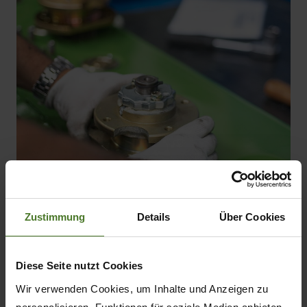
Zustimmung
Details
Über Cookies
Su máquina está protegida
Diese Seite nutzt Cookies
Wir verwenden Cookies, um Inhalte und Anzeigen zu
Sólo si utiliza KRONE excellent Parts originales