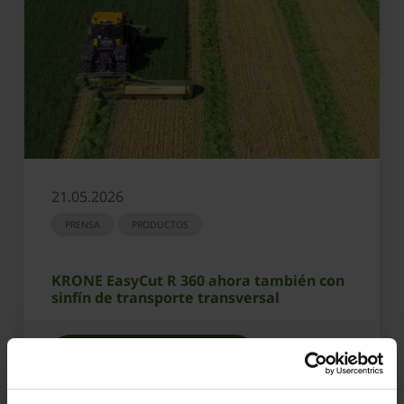
21.05.2026
PRENSA
PRODUCTOS
KRONE EasyCut R 360 ahora también con
sinfín de transporte transversal
OBTENER MÁS INFORMACIÓN