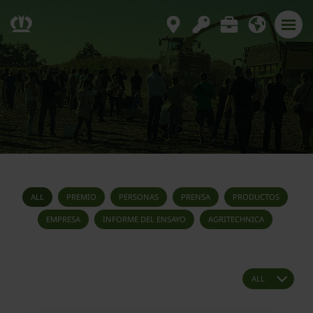
ALL
PREMIO
PERSONAS
PRENSA
PRODUCTOS
EMPRESA
INFORME DEL ENSAYO
AGRITECHNICA