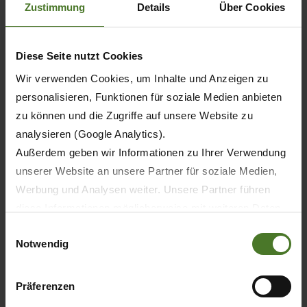
Zustimmung
Details
Über Cookies
Diese Seite nutzt Cookies
Wir verwenden Cookies, um Inhalte und Anzeigen zu
personalisieren, Funktionen für soziale Medien anbieten
zu können und die Zugriffe auf unsere Website zu
analysieren (Google Analytics).
Außerdem geben wir Informationen zu Ihrer Verwendung
unserer Website an unsere Partner für soziale Medien,
Werbung und Analysen weiter. Unsere Partner führen
20.05.2026
diese Informationen möglicherweise mit weiteren Daten
zusammen, die Sie ihnen bereitgestellt haben oder die
PRENSA
PRODUCTOS
Einwilligungsauswahl
Notwendig
sie im Rahmen Ihrer Nutzung der Dienste gesammelt
haben.
30 años de KRONE BiG M – La primera
segadora-acondicionadora
Wir setzen im Rahmen des Trackings auch Dienstleister
Präferenzen
autopropulsada del mundo celebra su
in Drittländern außerhalb der EU mit abweichenden