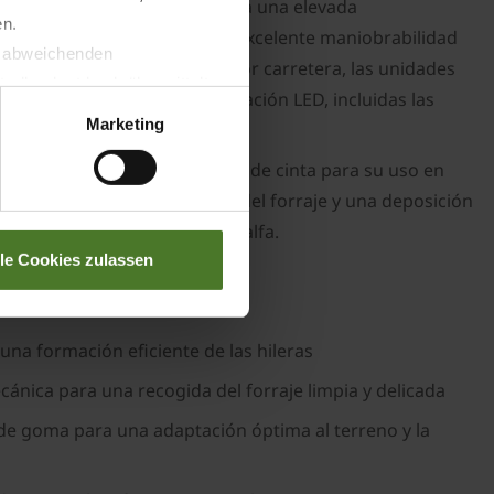
ión forzada mecánica garantiza una elevada
en.
 eje direccional garantiza una excelente maniobrabilidad
t abweichenden
trabajo. Para el transporte por carretera, las unidades
llverlust bzgl. übermittelter
enos neumáticos y la iluminación LED, incluidas las
Marketing
 como una potente hileradora de cinta para su uso en
da, un tratamiento delicado del forraje y una deposición
 de hoja delicados, como la alfalfa.
lle Cookies zulassen
una formación eficiente de las hileras
cánica para una recogida del forraje limpia y delicada
de goma para una adaptación óptima al terreno y la