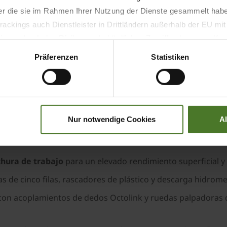
r su facilidad de manejo en todos los aspectos. Una direcc
der die sie im Rahmen Ihrer Nutzung der Dienste gesammelt hab
jo en curvas cerradas, así como el hilerado en esquinas. El
ackings auch Dienstleister in Drittländern außerhalb der EU mi
apacidades de trabajo gracias a las elevadas velocidades de 
 wodurch das Risiko von behördlichen Zugriffen bzw. von Kontro
ma sencilla y bloquearse automáticamente. Un sistema de fr
Präferenzen
Statistiken
necesaria.
l y de hilerado, la KRONE Swativo T 1040 Pro se posiciona
 en hoja. La combinación de una elevada capacidad de recogi
n una solución versátil, ideal para la recolección de cultivos
Nur notwendige Cookies
A
chura de trabajo
para un elevado rendimiento superficial y 
s de cinco filas, rascadores de plástico y descarga hidrome
 con acoplamientos de dedos Octolink y ruedas palpadoras 