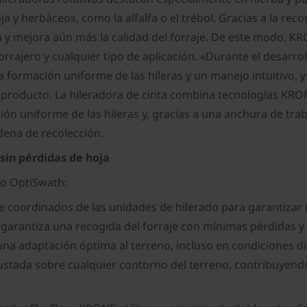
ja y herbáceos, como la alfalfa o el trébol. Gracias a la rec
 y mejora aún más la calidad del forraje. De este modo, KRO
rrajero y cualquier tipo de aplicación. «Durante el desarro
a formación uniforme de las hileras y un manejo intuitivo,
producto. La hileradora de cinta combina tecnologías KRON
n uniforme de las hileras y, gracias a una anchura de tra
dena de recolección.
sin pérdidas de hoja
pto OptiSwath:
ordinados de las unidades de hilerado para garantizar un 
s, garantiza una recogida del forraje con mínimas pérdida
una adaptación óptima al terreno, incluso en condiciones di
ajustada sobre cualquier contorno del terreno, contribuyend