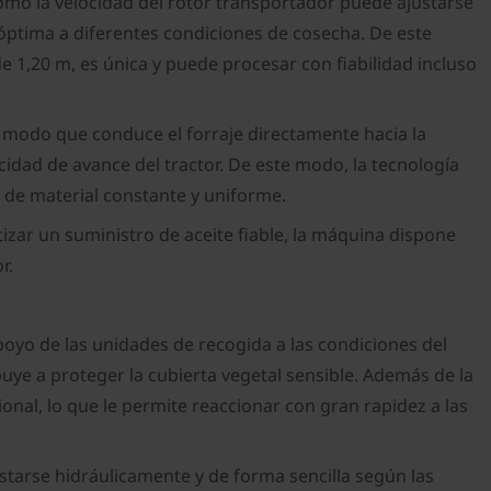
Como la velocidad del rotor transportador puede ajustarse
a óptima a diferentes condiciones de cosecha. De este
e 1,20 m, es única y puede procesar con fiabilidad incluso
 modo que conduce el forraje directamente hacia la
cidad de avance del tractor. De este modo, la tecnología
jo de material constante y uniforme.
izar un suministro de aceite fiable, la máquina dispone
or.
poyo de las unidades de recogida a las condiciones del
ye a proteger la cubierta vegetal sensible. Además de la
nal, lo que le permite reaccionar con gran rapidez a las
ustarse hidráulicamente y de forma sencilla según las