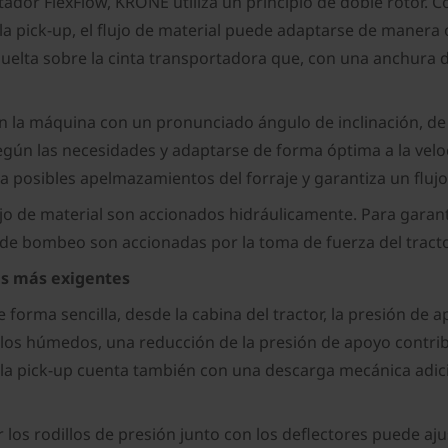
ador FlexFlow, KRONE utiliza un principio de doble rotor. 
e la pick-up, el flujo de material puede adaptarse de maner
suelta sobre la cinta transportadora que, con una anchura d
n la máquina con un pronunciado ángulo de inclinación, de
 según las necesidades y adaptarse de forma óptima a la velo
ita posibles apelmazamientos del forraje y garantiza un flu
jo de material son accionados hidráulicamente. Para garant
s de bombeo son accionadas por la toma de fuerza del tract
es más exigentes
forma sencilla, desde la cabina del tractor, la presión de a
los húmedos, una reducción de la presión de apoyo contribu
 la pick-up cuenta también con una descarga mecánica adicio
r los rodillos de presión junto con los deflectores puede aj