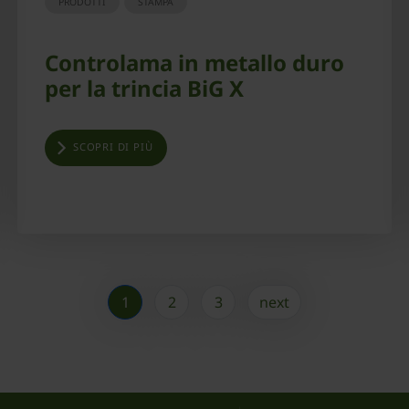
PRODOTTI
STAMPA
Controlama in metallo duro
per la trincia BiG X
SCOPRI DI PIÙ
1
2
3
next