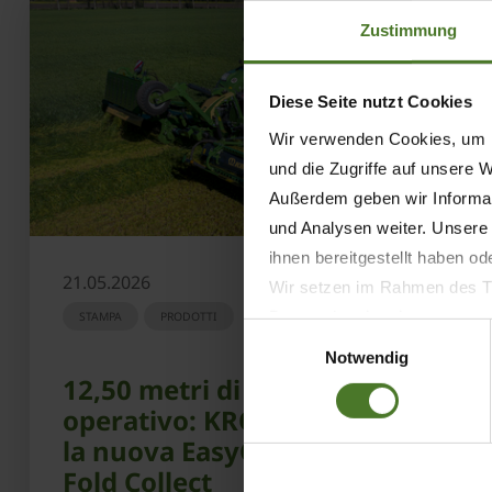
Zustimmung
Diese Seite nutzt Cookies
Wir verwenden Cookies, um I
und die Zugriffe auf unsere 
Außerdem geben wir Informat
und Analysen weiter. Unsere
ihnen bereitgestellt haben o
21.05.2026
Wir setzen im Rahmen des Tr
Datenschutzbestimmungen ein,
STAMPA
PRODOTTI
Einwilligungsauswahl
Daten bestehen kann.
Notwendig
Datenschutzhinweise
12,50 metri di fronte
Impressum
operativo: KRONE presenta
la nuova EasyCut B 1250 CV
Fold Collect