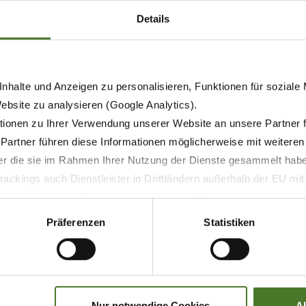
Details
nhalte und Anzeigen zu personalisieren, Funktionen für soziale
Website zu analysieren (Google Analytics).
ionen zu Ihrer Verwendung unserer Website an unsere Partner 
 Partner führen diese Informationen möglicherweise mit weitere
der die sie im Rahmen Ihrer Nutzung der Dienste gesammelt hab
21.05.2026
ackings auch Dienstleister in Drittländern außerhalb der EU mi
 wodurch das Risiko von behördlichen Zugriffen bzw. von Kontro
STAMPA
PRODOTTI
Präferenzen
Statistiken
KRONE EasyCut R 360 ora
disponibile con coclee forma-
andana
Nur notwendige Cookies
A