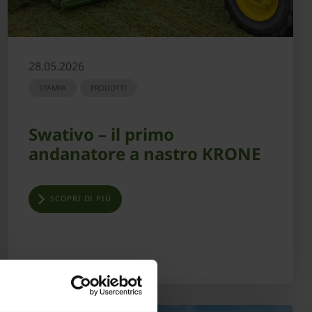
28.05.2026
STAMPA
PRODOTTI
Swativo – il primo
andanatore a nastro KRONE
SCOPRI DI PIÙ