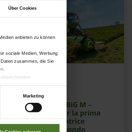
Über Cookies
 Medien anbieten zu können
für soziale Medien, Werbung
n Daten zusammen, die Sie
en.
20.05.2026
t abweichenden
llverlust bzgl. übermittelter
STAMPA
PRODOTTI
Marketing
30 anni KRONE BiG M –
anniversario per la prima
falciacondizionatrice
semovente al mondo
lle Cookies zulassen