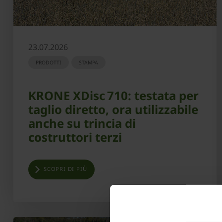
23.07.2026
PRODOTTI
STAMPA
KRONE XDisc 710: testata per
taglio diretto, ora utilizzabile
anche su trincia di
costruttori terzi
SCOPRI DI PIÙ