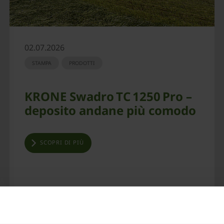
02.07.2026
STAMPA
PRODOTTI
KRONE Swadro TC 1250 Pro –
deposito andane più comodo
SCOPRI DI PIÙ