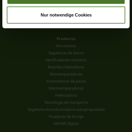
Nur notwendige Cookies
Productos
Novedades
Segadoras de discos
Henificadores rotativos
Rastrillos hileradores
Rotoempacadoras
Encintadoras de pacas
Macroempacadoras
Peletizadora
Tecnología de transporte
Segadora-Acondicionadora autopropulsada
Picadoras de forraje
KRONE Digital