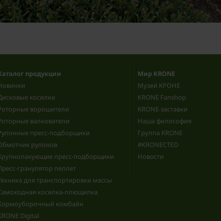
Каталог продукции
Мир KRONE
Новинки
Музей КРОНЕ
Дисковые косилки
KRONE Fanshop
Роторные ворошители
KRONE-заставки
Роторные валкователи
Наша философия
Рулонные пресс-подборщики
Группа KRONE
Обмотчик рулонов
#KRONECTED
Крупнопакующие пресс-подборщики
Новости
Пресс-гранулятор пеллет
Техника для транспортировки массы
Самоходная косилка-плющилка
Кормоуборочный комбайн
KRONE Digital