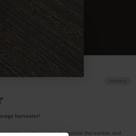
ПРОДУКТЫ
r
forage harvester!
t specialist, we always closely monitor the market, and