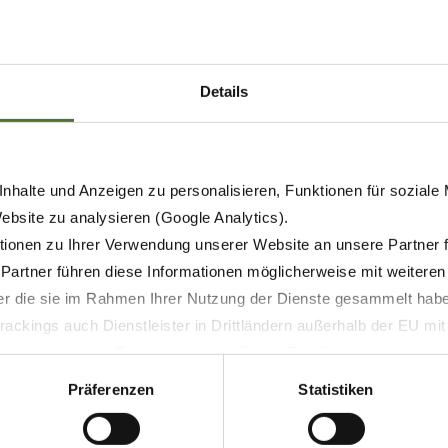
arious requirements of our customers and fulfill their need
 6- to 10-row maize headers, the pick-up and the direct cu
Details
draulically. The harvester is attached to the rear linkage o
 What do you think of a tractor-mounted KRONE forage harv
nhalte und Anzeigen zu personalisieren, Funktionen für soziale
Website zu analysieren (Google Analytics).
ionen zu Ihrer Verwendung unserer Website an unsere Partner 
 Partner führen diese Informationen möglicherweise mit weitere
der die sie im Rahmen Ihrer Nutzung der Dienste gesammelt hab
ackings auch Dienstleister in Drittländern außerhalb der EU mi
 wodurch das Risiko von behördlichen Zugriffen bzw. von Kontro
Präferenzen
Statistiken