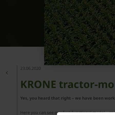
23.06.2020
KRONE tractor-mo
Yes, you heard that right – we have been wor
Here you can see our first functional model – as i