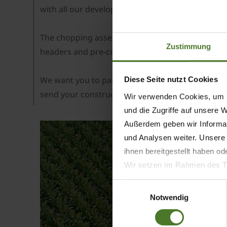
with all our developments we want to meet the v
The chopping assembly comes from the BiG X, the
Zustimmung
headers and pre-compression rollers are driven hy
We want you to participate in this development!
Diese Seite nutzt Cookies
send your constructive feedback via this form:
Wir verwenden Cookies, um I
und die Zugriffe auf unsere 
Außerdem geben wir Informat
und Analysen weiter. Unsere
ihnen bereitgestellt haben o
Wir setzen im Rahmen des Tr
Datenschutzbestimmungen ein,
Einwilligungsauswahl
Daten bestehen kann.
Notwendig
Datenschutzhinweise
Impressum