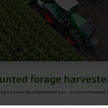
unted forage harveste
king on a new development for you – a tractor-mounted 
ts development is still at its beginning. As a forage harves