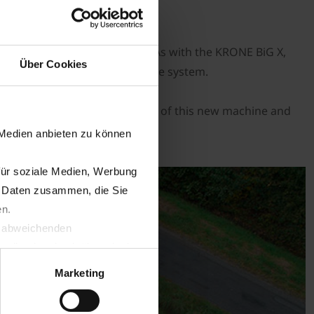
s.
tting system can be coupled. As with the KRONE BiG X,
Über Cookies
f the tractor with reverse-drive system.
ester? Be part of the creation of this new machine and
 Medien anbieten zu können
für soziale Medien, Werbung
n Daten zusammen, die Sie
en.
t abweichenden
llverlust bzgl. übermittelter
Marketing