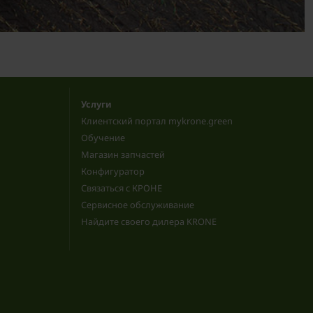
Услуги
Клиентский портал mykrone.green
Обучение
Магазин запчастей
Конфигуратор
Связаться с КРОНЕ
Сервисное обслуживание
Найдите своего дилера KRONE