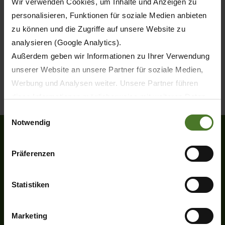
Wir verwenden Cookies, um Inhalte und Anzeigen zu
personalisieren, Funktionen für soziale Medien anbieten
zu können und die Zugriffe auf unsere Website zu
analysieren (Google Analytics).
Außerdem geben wir Informationen zu Ihrer Verwendung
unserer Website an unsere Partner für soziale Medien,
Werbung und Analysen weiter. Unsere Partner führen
diese Informationen möglicherweise mit weiteren Daten
zusammen, die Sie ihnen bereitgestellt haben oder die
Einwilligungsauswahl
Notwendig
sie im Rahmen Ihrer Nutzung der Dienste gesammelt
haben.
Wir setzen im Rahmen des Trackings auch Dienstleister
Präferenzen
Heinrich-Krone-Straße 10
in Drittländern außerhalb der EU mit abweichenden
D-48480 Spelle
Datenschutzbestimmungen ein, wodurch das Risiko von
Statistiken
Tel.
+49 (0) 5977-9350
behördlichen Zugriffen bzw. von Kontrollverlust bzgl.
Fax +49 (0) 5977-935-339
übermittelter Daten bestehen kann.
info.ldm@krone.de
Marketing
Datenschutzhinweise