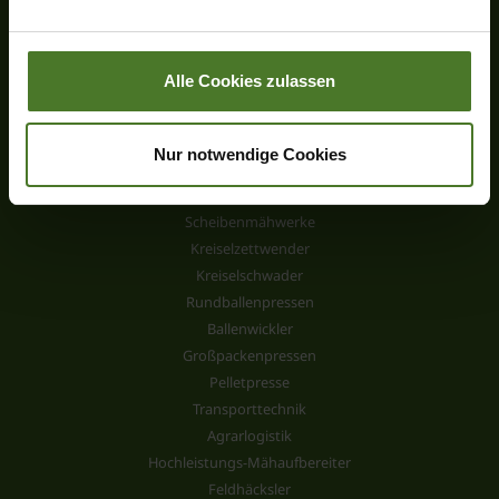
Impressum
Alle Cookies zulassen
Nur notwendige Cookies
Produkte
Neuheiten
Scheibenmähwerke
Kreiselzettwender
Kreiselschwader
Rundballenpressen
Ballenwickler
Großpackenpressen
Pelletpresse
Transporttechnik
Agrarlogistik
Hochleistungs-Mähaufbereiter
Feldhäcksler