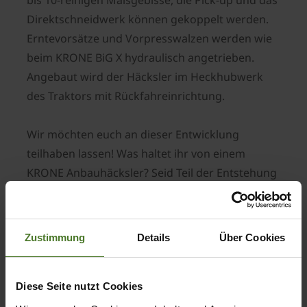
bis 10-reihigen Maisgebisse, die Pick-up und das
Direktschneidwerk können gekoppelt werden.
Erntevorsätze und Vorpresswalzen werden wie
beim KRONE BiG X hydraulisch angetrieben.
Angebaut wird der Häcksler im Heckhubwerk
des Traktors mit Rückfahreinrichtung.
Wir möchten euch an dieser Entwicklung
teilhaben lassen! Was haltet ihr von einem
KRONE Anbauhäcksler? Seid Teil der Entstehung
dieser neuen KRONE Maschine und schickt uns
euer konstruktives Feedback ganz einfach über
dieses Formular:
Zustimmung
Details
Über Cookies
Diese Seite nutzt Cookies