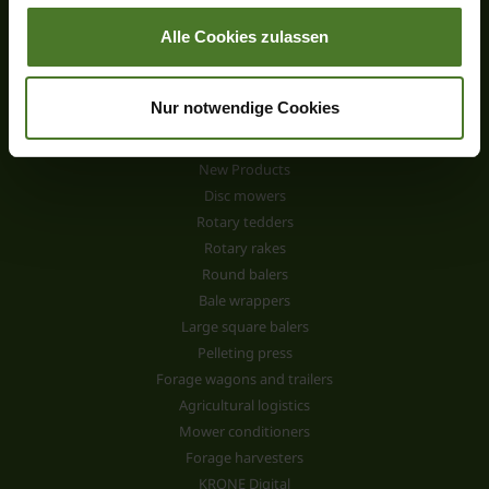
Alle Cookies zulassen
Nur notwendige Cookies
Products
New Products
Disc mowers
Rotary tedders
Rotary rakes
Round balers
Bale wrappers
Large square balers
Pelleting press
Forage wagons and trailers
Agricultural logistics
Mower conditioners
Forage harvesters
KRONE Digital