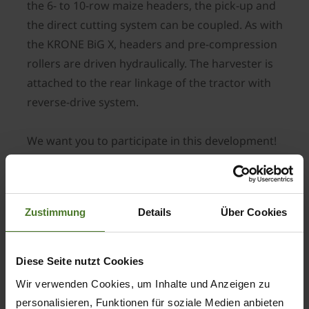
the 6- to 10-row maize headers, the pick-up and
the direct cutting system can be coupled. As with
the KRONE BiG X, headers and pre-compression
rollers are driven hydraulically. The harvester is
attached to the rear linkage of the tractor with
reverse-drive system.
We want you to participate in this development!
What do you think of a tractor-mounted KRONE
forage harvester? Be part of the creation of this
new machine and send your constructive
Zustimmung
Details
Über Cookies
feedback via this form:
Diese Seite nutzt Cookies
Wir verwenden Cookies, um Inhalte und Anzeigen zu
personalisieren, Funktionen für soziale Medien anbieten