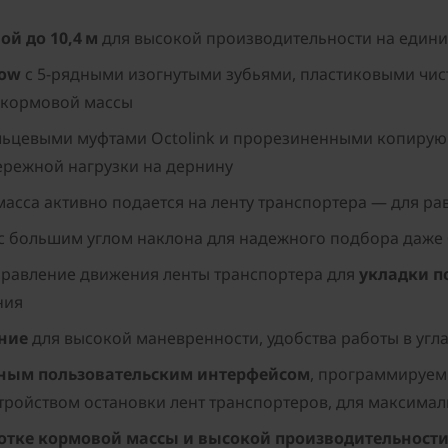
й до 10,4 м
для высокой производительности на един
low
с 5-рядными изогнутыми зубьями, пластиковыми чис
 кормовой массы
льцевыми муфтами Octolink и прорезиненными копиру
ережной нагрузки на дернину
асса активно подается на ленту транспортера — для р
с большим углом наклона для надежного подбора даже 
правление движения ленты транспортера для
укладки по
ния
ние
для высокой маневренности, удобства работы в угл
нным пользовательским интерфейсом
, программируем
устройством остановки лент транспортеров, для максим
отке кормовой массы и высокой производительност