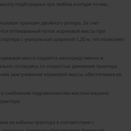
ысоту подборщика при любом контуре почвы,
ьзован принцип двойного ротора. За счет
ется оптимальный поток кормовой массы при
портера с уникальной шириной 1,20 м, что позволяет
 кормовая масса подается непосредственно в
ально согласуясь со скоростью движения трактора.
учаях зажгучивание кормовой массы, обеспечивая ее
ного снабжения гидравлическим маслом машина
трактора.
ки из кабины трактора в соответствии с
е опорного давления обеспечивает бережное