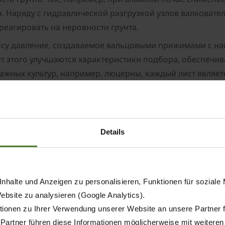
. Наряду с гидравлической разгрузкой узлов валковате
реагировать на неровности грунта.
ссу давление, создаваемое вальцовыми прижимами с н
т этого улучшаются характеристики подбора, обеспечи
ажных культур, например, люцерны, каждый лист являе
ледовательно решали задачу достигнуть особо бережно
т управления
Details
ов Swativo T 1040 Pro оснащен телескопическими узлам
ые формы и положения валка: посредине, сбоку, с укла
гиям эксплуатации и объемам урожая.
nhalte und Anzeigen zu personalisieren, Funktionen für soziale
ектная система управления ISOBUS с современным инте
Website zu analysieren (Google Analytics).
апрограммированные режимы уборки для различных усло
ionen zu Ihrer Verwendung unserer Website an unsere Partner 
 Partner führen diese Informationen möglicherweise mit weitere