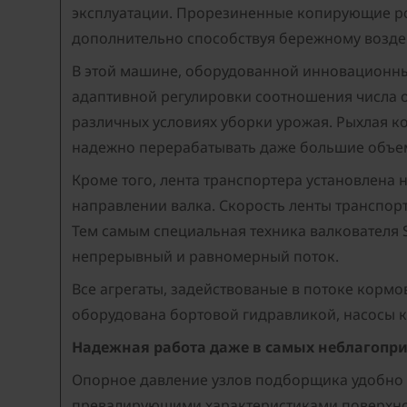
эксплуатации. Прорезиненные копирующие р
дополнительно способствуя бережному возде
В этой машине, оборудованной инновационны
адаптивной регулировки соотношения числа 
различных условиях уборки урожая. Рыхлая ко
надежно перерабатывать даже большие объе
Кроме того, лента транспортера установлена 
направлении валка. Скорость ленты транспорт
Тем самым специальная техника валкователя 
непрерывный и равномерный поток.
Все агрегаты, задействованые в потоке кор
оборудована бортовой гидравликой, насосы к
Надежная работа даже в самых неблагопр
Опорное давление узлов подборщика удобно р
превалирующими характеристиками поверхнос