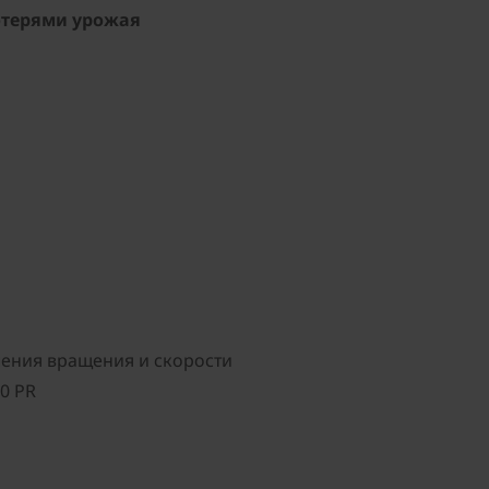
отерями урожая
ления вращения и скорости
0 PR