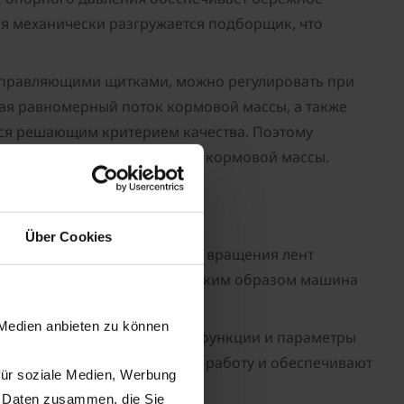
ля механически разгружается подборщик, что
аправляющими щитками, можно регулировать при
вая равномерный поток кормовой массы, а также
тся решающим критерием качества. Поэтому
го режима подбора и подачи кормовой массы.
Über Cookies
и и регулятором направления вращения лент
дкой в один или два валка. Таким образом машина
 Medien anbieten zu können
рфейсом пользователя. Все функции и параметры
вий эксплуатации облегчают работу и обеспечивают
für soziale Medien, Werbung
n Daten zusammen, die Sie