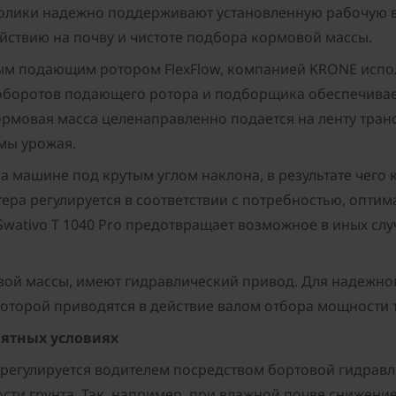
олики надежно поддерживают установленную рабочую в
йствию на почву и чистоте подбора кормовой массы.
м подающим ротором FlexFlow, компанией KRONE испол
оборотов подающего ротора и подборщика обеспечива
рмовая масса целенаправленно подается на ленту транс
мы урожая.
на машине под крутым углом наклона, в результате чего
ера регулируется в соответствии с потребностью, оптим
Swativo T 1040 Pro предотвращает возможное в иных сл
мовой массы, имеют гидравлический привод. Для надеж
оторой приводятся в действие валом отбора мощности 
иятных условиях
егулируется водителем посредством бортовой гидравли
ти грунта. Так, например, при влажной почве снижени