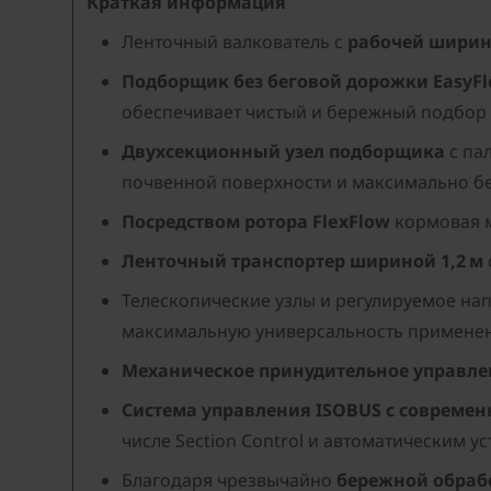
Краткая информация
Ленточный валкователь с
рабочей ширино
Подборщик без беговой дорожки EasyF
обеспечивает чистый и бережный подбор
Двухсекционный узел подборщика
с па
почвенной поверхности и максимально б
Посредством ротора FlexFlow
кормовая м
Ленточный транспортер шириной 1,2 м
Телескопические узлы и регулируемое на
максимальную универсальность примене
Механическое принудительное управле
Система управления ISOBUS с совреме
числе Section Control и автоматическим 
Благодаря чрезвычайно
бережной обраб