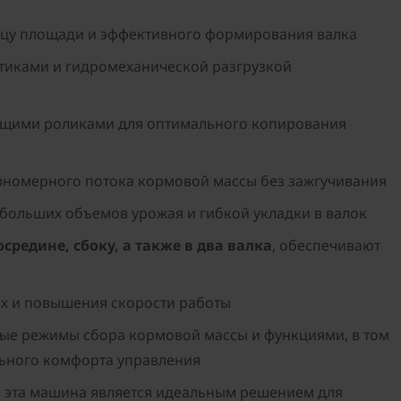
ицу площади и эффективного формирования валка
тиками и гидромеханической разгрузкой
ющими роликами для оптимального копирования
авномерного потока кормовой массы без зажгучивания
больших объемов урожая и гибкой укладки в валок
средине, сбоку, а также в два валка
, обеспечивают
ах и повышения скорости работы
ые режимы сбора кормовой массы и функциями, в том
ального комфорта управления
и
эта машина является идеальным решением для