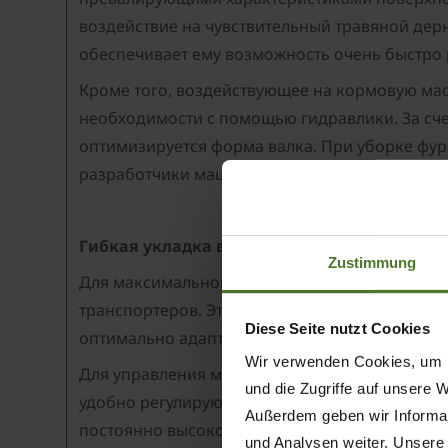
воздействие на чувствительный травяной дерн
обеспечивает ему возможность очень быстро 
Кроме того, воздействующее на кормовую ма
необходимости с помощью гидравлики. За сче
оптимизируется форма валка. При уборке фур
разработчики машины Swativo T 1040 Pro пос
Гибкая укладка в валок и высокий комфор
Zustimmung
Для максимальной гибкости при укладке валк
транспортеров. Этим обеспечиваются различн
Diese Seite nutzt Cookies
оптимально адаптируется к различным страте
Wir verwenden Cookies, um I
Для управления машиной используется компл
und die Zugriffe auf unsere 
удобно регулируются из кабины трактора. З
Außerdem geben wir Informat
постоянно высокое качество.
und Analysen weiter. Unsere