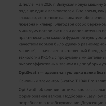
Шпелле, май 2026 г. Выпуская новую машину 
ряд еще одним валкователем. В то время, ка
злаковых, ленточные валкователи обеспечива
люцерна и клевер. Благодаря особо бережном
минимуму потери листьев и дополнительно п
практически для каждой фуражной культуры и
качеством кормов было уделено равномерном
машине", — заявляет ответственный бренд-м
технологий KRONE с продуманными детальным
высокоэффективным звеном в цепи уборки у
OptiSwath — идеальная укладка валка без 
Основным элементом Swativo T 1040 Pro являе
OptiSwath объединяет оптимально согласова
формирование валков. Подборщик EasyFlow с
потребности в техобслуживании. Двухсекцио