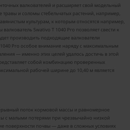
ленточных валкователей и расширяет свой модельный
е травы и соломы стебельчатых растений, например,
авянистым культурам, к которым относятся например,
алкователь Swativo T 1040 Pro позволяет свести к
удет производить подходящие валкователи
 1040 Pro особое внимание наряду с максимальным
ения — именно этих целей удалось достичь в этой
представляет собой комбинацию проверенных
ксимальной рабочей ширине до 10,40 м является
прерывный поток кормовой массы и равномерное
сы с малыми потерями при чрезвычайно низкой
ие поверхности почвы — даже в сложных условиях