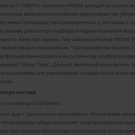
Swativo T 1040 Pro, компания KRONE выходит на рынок 
к роторные валкователи особенно эффективны при уборк
ют явные преимущества применительно к листовым и тр
у режиму работы при подборе и подаче кормовой массы в
овысить качество кормов. Тем самым компания KRONE б
 любой области применения. "При разработке Swativo T
у формированию валка и интуитивному комфорту управл
енеджер Тобиас Реер". Данный ленточный валкователь 
и решениями для равномерной укладки валка и при ма
рожая.
потери листьев
тся концепция OptiSwath.
нные друг с другом узлы валкователя, обеспечивая не
 пятью рядами зубьев выполняет подбор кормовой мас
нная конструкция обеспечивает оптимальное копирован