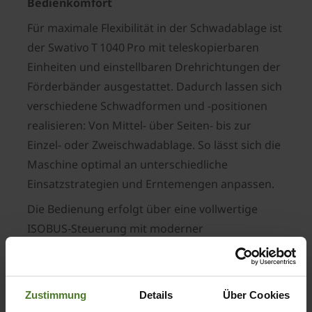
Bedienkomfort
Für maximale Flexibilität in der Schwadablage ist
der Swativo T 1040 Pro mit teleskopierbaren
Einheiten und einstellbaren Drehrichtungen der
Förderbänder ausgestattet. Dadurch lassen sich
verschiedene Schwadformen und ‑positionen
realisieren: Von Mittel- über Seiten- bis zur
Einzel- oder Zweischwadablage. So lässt sich die
Maschine optimal an unterschiedliche
Einsatzstrategien und Erntemengen anpassen.
Die Bedienung erfolgt über eine vollwertige
ISOBUS‑Steuerung mit moderner
Bedienoberfläche. Sämtliche Funktionen und
Parameter sind komfortabel aus der
Traktorkabine einstellbar. Hinterlegte
Zustimmung
Details
Über Cookies
Ernteprofile für verschiedene