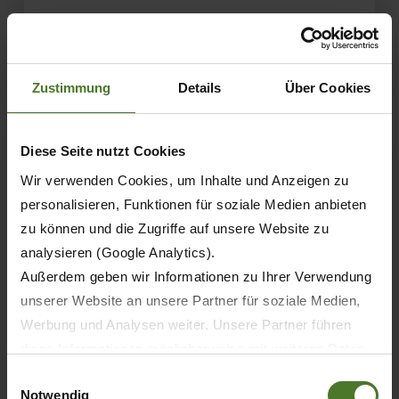
OBTENER MÁS INFORMACIÓN
Zustimmung
Details
Über Cookies
Diese Seite nutzt Cookies
Wir verwenden Cookies, um Inhalte und Anzeigen zu
personalisieren, Funktionen für soziale Medien anbieten
zu können und die Zugriffe auf unsere Website zu
analysieren (Google Analytics).
Außerdem geben wir Informationen zu Ihrer Verwendung
unserer Website an unsere Partner für soziale Medien,
Werbung und Analysen weiter. Unsere Partner führen
diese Informationen möglicherweise mit weiteren Daten
04.09.2025
zusammen, die Sie ihnen bereitgestellt haben oder die
Einwilligungsauswahl
PRENSA
PRODUCTOS
Notwendig
sie im Rahmen Ihrer Nutzung der Dienste gesammelt