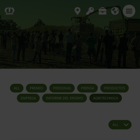
ALL
PREMIO
PERSONAS
PRENSA
PRODUCTOS
EMPRESA
INFORME DEL ENSAYO
AGRITECHNICA