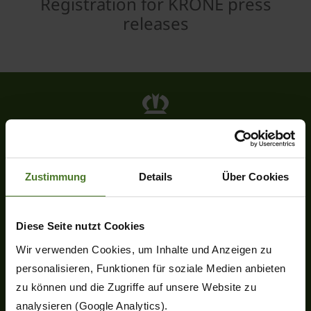
Registration for KRONE press
releases
Heinrich-Krone-Straße 10
D-48480 Spelle
Tel.
+49 (0) 5977-9350
Zustimmung
Details
Über Cookies
Fax +49 (0) 5977-935-339
info.ldm@krone.de
Diese Seite nutzt Cookies
Wir verwenden Cookies, um Inhalte und Anzeigen zu
personalisieren, Funktionen für soziale Medien anbieten
zu können und die Zugriffe auf unsere Website zu
analysieren (Google Analytics).