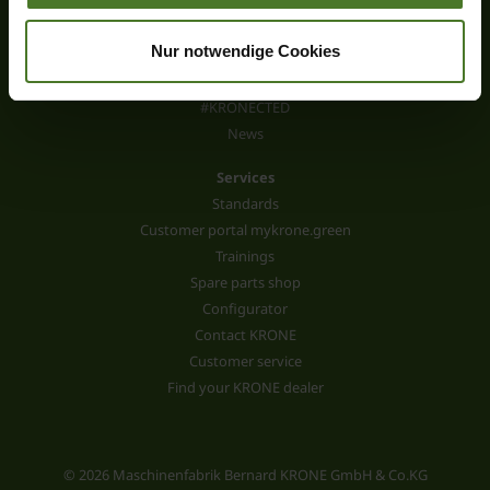
Wallpapers
Our philosophy
Nur notwendige Cookies
Careers
The KRONE Group
#KRONECTED
News
Services
Standards
Customer portal mykrone.green
Trainings
Spare parts shop
Configurator
Contact KRONE
Customer service
Find your KRONE dealer
© 2026 Maschinenfabrik Bernard KRONE GmbH & Co.KG