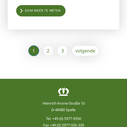
KOM MEER TE WETEN
1
2
3
volgende
Heinrich-Krone-Straße 10
D-48480 Spelle
Tel.
+49 (0) 5977-9350
Fax +49 (0) 5977-935-339