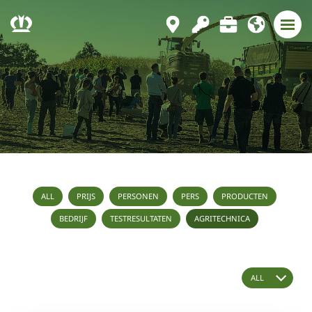
ALL
PRIJS
PERSONEN
PERS
PRODUCTEN
BEDRIJF
TESTRESULTATEN
AGRITECHNICA