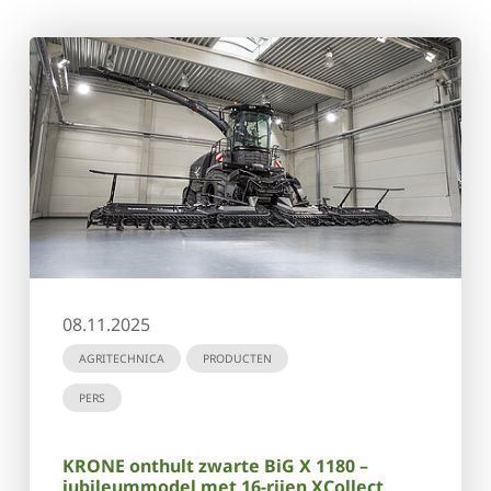
08.11.2025
AGRITECHNICA
PRODUCTEN
PERS
KRONE onthult zwarte BiG X 1180 –
jubileummodel met 16-rijen XCollect