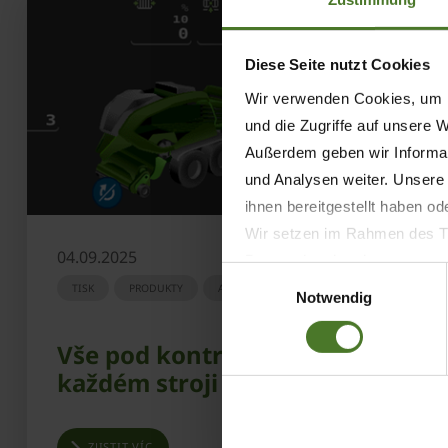
Diese Seite nutzt Cookies
Wir verwenden Cookies, um I
und die Zugriffe auf unsere 
Außerdem geben wir Informat
und Analysen weiter. Unsere
ihnen bereitgestellt haben o
Wir setzen im Rahmen des Tr
04.09.2025
Datenschutzbestimmungen ein,
Einwilligungsauswahl
Daten bestehen kann.
TISK
PRODUKTY
AGRITECHNICA
Notwendig
Datenschutzhinweise
Impressum
Vše pod kontrolou, na
každém stroji
ZJISTIT VÍC