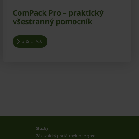
ComPack Pro – praktický
všestranný pomocník
ZJISTIT VÍC
Služby
Zákaznický portál mykrone.green