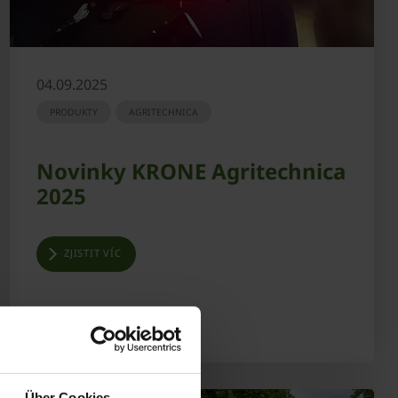
04.09.2025
PRODUKTY
AGRITECHNICA
Novinky KRONE Agritechnica
2025
ZJISTIT VÍC
Über Cookies