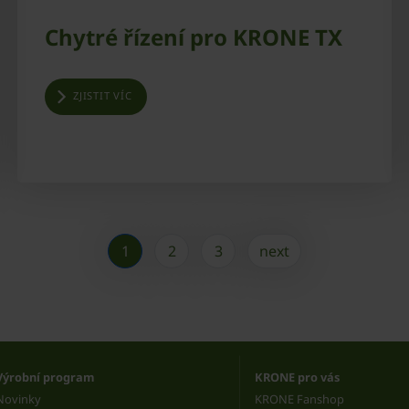
Chytré řízení pro KRONE TX
ZJISTIT VÍC
1
2
3
next
Výrobní program
KRONE pro vás
Novinky
KRONE Fanshop