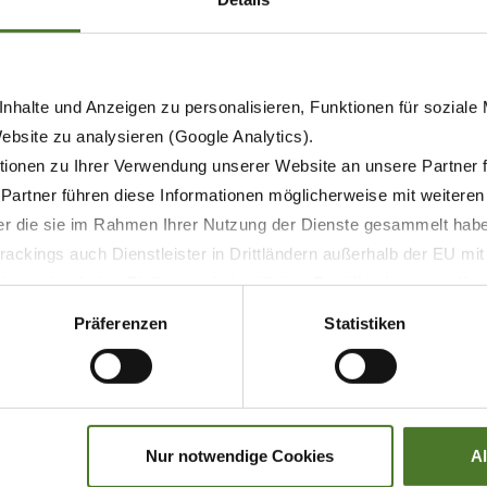
nhalte und Anzeigen zu personalisieren, Funktionen für soziale
Website zu analysieren (Google Analytics).
ionen zu Ihrer Verwendung unserer Website an unsere Partner 
 Partner führen diese Informationen möglicherweise mit weitere
der die sie im Rahmen Ihrer Nutzung der Dienste gesammelt hab
ackings auch Dienstleister in Drittländern außerhalb der EU mi
04.09.2025
 wodurch das Risiko von behördlichen Zugriffen bzw. von Kontro
PRODUKTY
TISK
AGRITECHNICA
FIRMA
Präferenzen
Statistiken
KRONE Agrarlogistik se
prezentuje novými produkty
a silnou servisní sítí
Nur notwendige Cookies
A