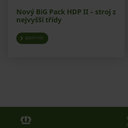
Nový BiG Pack HDP II – stroj z
nejvyšší třídy
ZJISTIT VÍC