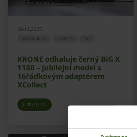
08.11.2025
AGRITECHNICA
PRODUKTY
TISK
KRONE odhaluje černý BiG X
1180 – jubilejní model s
16řádkovým adaptérem
XCollect
ZJISTIT VÍC
Zustimmung