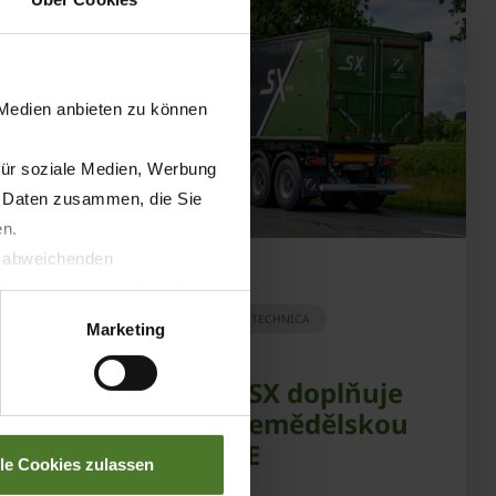
 Medien anbieten zu können
für soziale Medien, Werbung
n Daten zusammen, die Sie
en.
t abweichenden
04.09.2025
llverlust bzgl. übermittelter
PRODUKTY
TISK
AGRITECHNICA
Marketing
Schwarzmüller SX doplňuje
sortiment pro zemědělskou
logistiku KRONE
lle Cookies zulassen