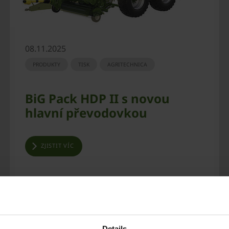
08.11.2025
PRODUKTY
TISK
AGRITECHNICA
BiG Pack HDP II s novou
hlavní převodovkou
ZJISTIT VÍC
Details