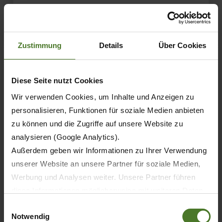
УЗНАТЬ БОЛЬШЕ
Zustimmung
Details
Über Cookies
Diese Seite nutzt Cookies
Wir verwenden Cookies, um Inhalte und Anzeigen zu
personalisieren, Funktionen für soziale Medien anbieten
zu können und die Zugriffe auf unsere Website zu
analysieren (Google Analytics).
Außerdem geben wir Informationen zu Ihrer Verwendung
unserer Website an unsere Partner für soziale Medien,
Werbung und Analysen weiter. Unsere Partner führen
diese Informationen möglicherweise mit weiteren Daten
04.09.2025
zusammen, die Sie ihnen bereitgestellt haben oder die
Einwilligungsauswahl
ПРОДУКТЫ
ПРЕССА
Notwendig
sie im Rahmen Ihrer Nutzung der Dienste gesammelt