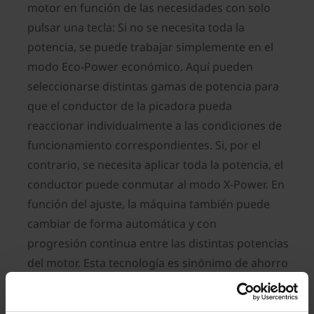
motor en función de las necesidades con solo
pulsar una tecla: Si no se necesita toda la
potencia, se puede trabajar simplemente en el
modo Eco-Power económico. Aquí pueden
seleccionarse distintas gamas de potencia para
que el conductor de la picadora pueda
reaccionar individualmente a las condiciones de
funcionamiento correspondientes. Si, por el
contrario, se necesita aplicar toda la potencia, el
conductor puede conmutar al modo X-Power. En
función del ajuste, la máquina también puede
cambiar de forma automática y con
progresión continua entre las distintas potencias
del motor. Esta tecnología es sinónimo de ahorro
de combustible y mayor eficiencia.