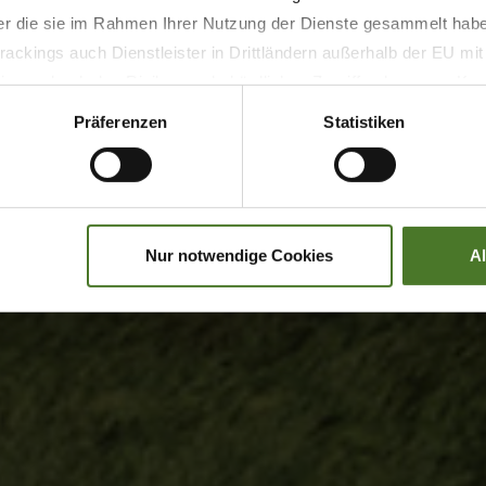
der die sie im Rahmen Ihrer Nutzung der Dienste gesammelt hab
ackings auch Dienstleister in Drittländern außerhalb der EU mi
 wodurch das Risiko von behördlichen Zugriffen bzw. von Kontro
Präferenzen
Statistiken
Nur notwendige Cookies
A