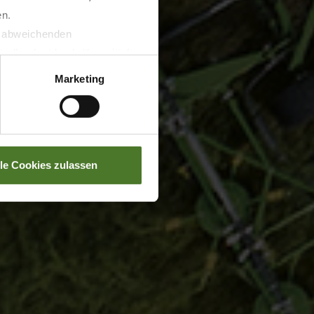
en.
t abweichenden
llverlust bzgl. übermittelter
Marketing
lle Cookies zulassen