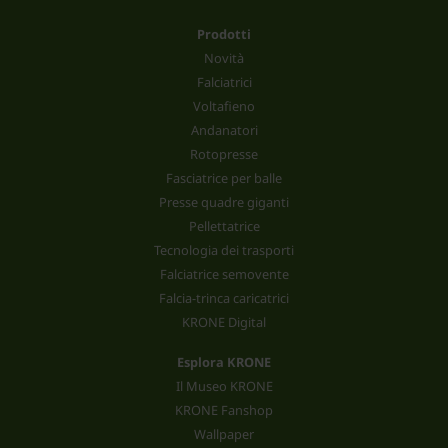
Prodotti
Novità
Falciatrici
Voltafieno
Andanatori
Rotopresse
Fasciatrice per balle
Presse quadre giganti
Pellettatrice
Tecnologia dei trasporti
Falciatrice semovente
Falcia-trinca caricatrici
KRONE Digital
Esplora KRONE
Il Museo KRONE
KRONE Fanshop
Wallpaper