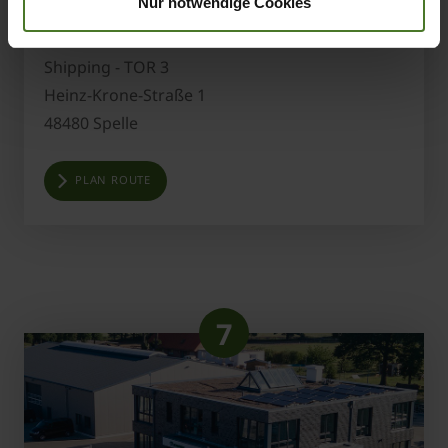
Nur notwendige Cookies
KRONE Centro logistico
Shipping - TOR 3
Heinz-Krone-Straße 1
48480 Spelle
PLAN ROUTE
7