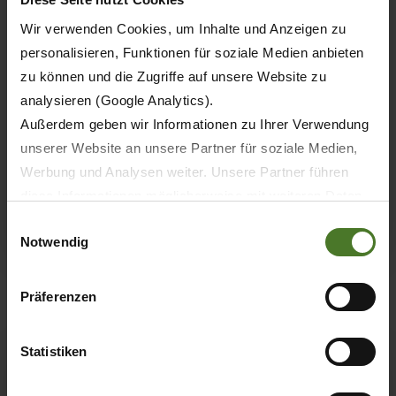
Wir verwenden Cookies, um Inhalte und Anzeigen zu
personalisieren, Funktionen für soziale Medien anbieten
zu können und die Zugriffe auf unsere Website zu
analysieren (Google Analytics).
KRONE Training
Außerdem geben wir Informationen zu Ihrer Verwendung
Löchteweg 20
unserer Website an unsere Partner für soziale Medien,
48480 Spelle
Werbung und Analysen weiter. Unsere Partner führen
diese Informationen möglicherweise mit weiteren Daten
ROUTE PLANEN
zusammen, die Sie ihnen bereitgestellt haben oder die
Einwilligungsauswahl
Notwendig
sie im Rahmen Ihrer Nutzung der Dienste gesammelt
haben.
Wir setzen im Rahmen des Trackings auch Dienstleister
Präferenzen
in Drittländern außerhalb der EU mit abweichenden
Datenschutzbestimmungen ein, wodurch das Risiko von
6
Statistiken
behördlichen Zugriffen bzw. von Kontrollverlust bzgl.
übermittelter Daten bestehen kann.