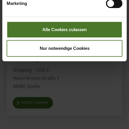
Marketing
Datenschutzhinweise
Impressum
Alle Cookies zulassen
Nur notwendige Cookies
KRONE Logistik
Shipping - TOR 3
Heinz-Krone-Straße 1
48480 Spelle
ROUTE PLANEN