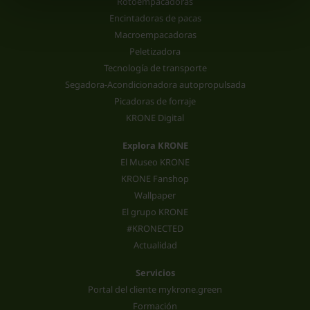
Rotoempacadoras
Encintadoras de pacas
Macroempacadoras
Peletizadora
Tecnología de transporte
Segadora-Acondicionadora autopropulsada
Picadoras de forraje
KRONE Digital
Explora KRONE
El Museo KRONE
KRONE Fanshop
Wallpaper
El grupo KRONE
#KRONECTED
Actualidad
Servicios
Portal del cliente mykrone.green
Formación