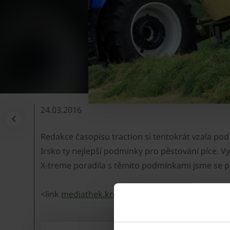
24.03.2016
Redakce časopisu traction si tentokrát vzala po
Irsko ty nejlepší podmínky pro pěstování píce. V
X-treme poradila s těmito podmínkami jsme se př
<link
mediathek.krone.de/getmedia.php
_top ext