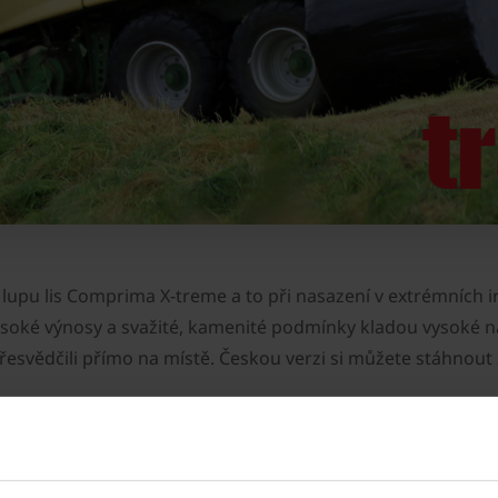
d lupu lis Comprima X-treme a to při nasazení v extrémníc
ysoké výnosy a svažité, kamenité podmínky kladou vysoké nár
esvědčili přímo na místě. Českou verzi si můžete stáhnout
ernal-link-grey>Úplnou</link> původní zprávu naleznete <li