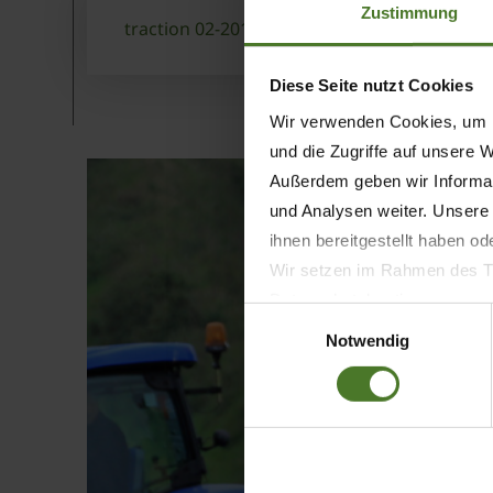
Zustimmung
traction 02-2016 CZ : Silná tradice
Diese Seite nutzt Cookies
Wir verwenden Cookies, um I
und die Zugriffe auf unsere 
Außerdem geben wir Informat
und Analysen weiter. Unsere
ihnen bereitgestellt haben o
Wir setzen im Rahmen des Tr
Datenschutzbestimmungen ein,
Einwilligungsauswahl
Daten bestehen kann.
Notwendig
Datenschutzhinweise
Impressum