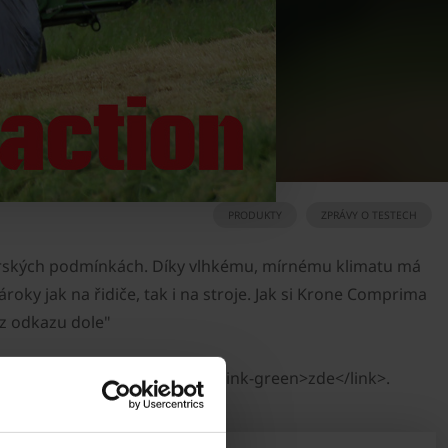
PRODUKTY
ZPRÁVY O TESTECH
h irských podmínkách. Díky vlhkému, mírnému klimatu má
oky jak na řidiče, tak i na stroje. Jak si Krone Comprima
 z odkazu dole"
nk file:18105 _blank external-link-green>zde</link>.