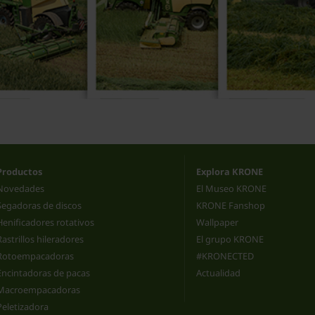
Productos
Explora KRONE
Novedades
El Museo KRONE
Segadoras de discos
KRONE Fanshop
Henificadores rotativos
Wallpaper
Rastrillos hileradores
El grupo KRONE
Rotoempacadoras
#KRONECTED
Encintadoras de pacas
Actualidad
Macroempacadoras
Peletizadora