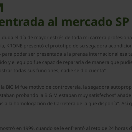
M
entrada al mercado SP
in duda el día de mayor estrés de toda mi carrera profesio
ía, KRONE presentó el prototipo de su segadora acondicion
para poder ser presentada a la prensa internacional esa ta
ido y el equipo fue capaz de repararla de manera que pudie
trar todas sus funciones, nadie se dio cuenta”
e la BiG M fue motivo de controversia, la segadora autopr
 estaban probando la BiG M estaban muy satisfechos” añade
cias a la homologación de Carretera de la que disponía”. Así
mostró en 1999, cuando se le enfrentó al reto de 24 horas d