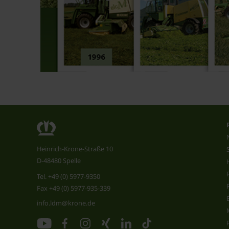
Heinrich-Krone-Straße 10
D-48480 Spelle
Tel.
+49 (0) 5977-9350
Fax +49 (0) 5977-935-339
info.ldm@krone.de