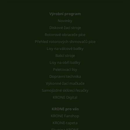
Výrobní program
Novinky
Diskové žací stroje
Rotorové obraceče píce
Přehled rotorových shrnovačů píce
Lisy na válcové balíky
Balicí stroje
Lisy na obří balíky
Peletovací lisy
Dopravní technika
Výkonné žací mačkače
Samojízdné sklízecí řezačky
KRONE Digital
KRONE pro vás
KRONE Fanshop
KRONE-tapeta
Skupina KRONE