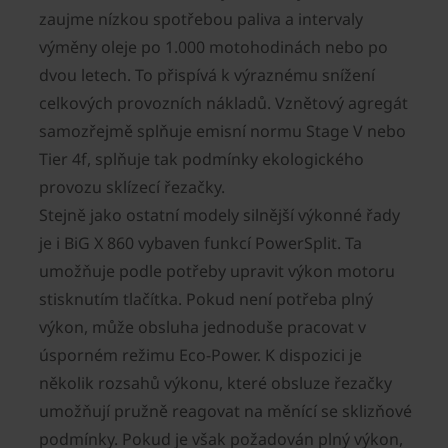
zaujme nízkou spotřebou paliva a intervaly
výměny oleje po 1.000 motohodinách nebo po
dvou letech. To přispívá k výraznému snížení
celkových provozních nákladů. Vznětový agregát
samozřejmě splňuje emisní normu Stage V nebo
Tier 4f, splňuje tak podmínky ekologického
provozu sklízecí řezačky.
Stejně jako ostatní modely silnější výkonné řady
je i BiG X 860 vybaven funkcí PowerSplit. Ta
umožňuje podle potřeby upravit výkon motoru
stisknutím tlačítka. Pokud není potřeba plný
výkon, může obsluha jednoduše pracovat v
úsporném režimu Eco-Power. K dispozici je
několik rozsahů výkonu, které obsluze řezačky
umožňují pružně reagovat na měnící se sklizňové
podmínky. Pokud je však požadován plný výkon,