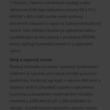
1156 koní. Zatímco předchozí modely v této
výkonové třídě byly vybaveny motory V8 a V12,
KRONE v BiG X 860 zvolila nově vyvinutý,
extrémně robustní a úsporný řadový šestiválcový
motor. Tato sklízecí řezačka je vybavena řadou
osvědčených prvků výbavy z produkce KRONE,
které zajišťují maximální komfort a optimální
výkon.
Silný a úsporný motor
Řadový šestiválcový motor vyvinutý společností
Liebherr je navržen pro nejnáročnější provozní
podmínky. Vznětový agregát o výkonu 843 koní a
objemu 18 litrů přesvědčí vysokou výkonovou
hustotou a dosažením maximálního točivého
momentu 4.000 Nm již při 1.300 otáčkách za
minutu. Kromě tohoto vysokého výkonu motor