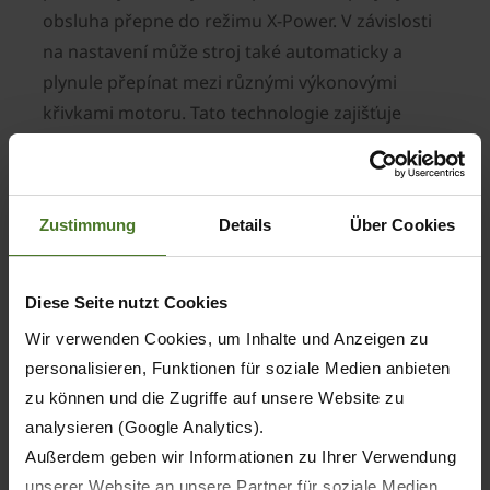
obsluha přepne do režimu X-Power. V závislosti
na nastavení může stroj také automaticky a
plynule přepínat mezi různými výkonovými
křivkami motoru. Tato technologie zajišťuje
úsporu paliva a zvýšenou účinnost.
Excelentní výkon díky inovativním funkcím
Inovativní koncept toku sklízené hmoty řezačkou
Zustimmung
Details
Über Cookies
BiG X 860 je také příkladný. Šest předlisovacích
válců, velký řezací buben a kondicionér OptiMaxx
Diese Seite nutzt Cookies
305 zaručují intenzivní zpracování zrna a stonků.
I při nerovnoměrném toku sklízené hmoty
Wir verwenden Cookies, um Inhalte und Anzeigen zu
zajišťuje koncept VariStream s odpruženým
personalisieren, Funktionen für soziale Medien anbieten
dnem pod řezacím bubnem a za metačem
zu können und die Zugriffe auf unsere Website zu
provoz bez ucpávání. To umožňuje optimální
analysieren (Google Analytics).
využití stroje na hranici výkonu a zároveň ke
Außerdem geben wir Informationen zu Ihrer Verwendung
snížení spotřeby paliva.
unserer Website an unsere Partner für soziale Medien,