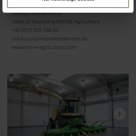
Kontakt pro tisk:
Markus Steinwendner
Head of Marketing KRONE Agriculture
+49 5977 935 188 20
markus.steinwendner@krone.de
www.krone-agriculture.com