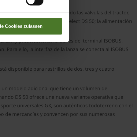
 y luego ejecutarlas utilizando las válvulas del tractor.
ón de la máquina al KRONE PreSelect DS 50; la alimentación
lle Cookies zulassen
alizan y preseleccionan a través del terminal ISOBUS.
. Para ello, la interfaz de la lanza se conecta al ISOBUS
á disponible para rastrillos de dos, tres y cuatro
 un modelo adicional que tiene un volumen de
mando DS 50 ofrece una nueva variante operativa que
sporte universales GX, son auténticos todoterreno con el
tipo de mercancías y convencen por sus numerosas