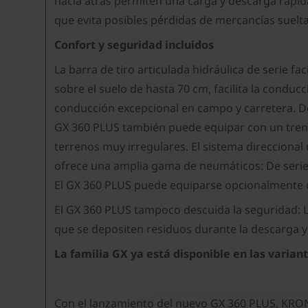
hacia atrás permiten una carga y descarga rápida
que evita posibles pérdidas de mercancías suelta
Confort y seguridad incluidos
La barra de tiro articulada hidráulica de serie fa
sobre el suelo de hasta 70 cm, facilita la condu
conducción excepcional en campo y carretera. De
GX 360 PLUS también puede equipar con un tren d
terrenos muy irregulares. El sistema direccional
ofrece una amplia gama de neumáticos: De seri
El GX 360 PLUS puede equiparse opcionalmente c
El GX 360 PLUS tampoco descuida la seguridad: L
que se depositen residuos durante la descarga y 
La familia GX ya está disponible en las varia
Con el lanzamiento del nuevo GX 360 PLUS, KRON