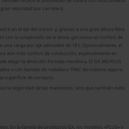
. También ofrece la posibilidad de contra con una cubierta
 gran velocidad por carretera.
tre en el eje del tractor y, gracias a una gran altura libre
n con la suspensión de la lanza, garantiza un confort de
 una carga por eje admisible de 18 t. Opcionalmente, el
frece aún más confort de conducción, especialmente en
ede elegir la dirección forzada mecánica. El GX 360 PLUS
deados o con bandas de rodadura TRAC de máximo agarre.
 superficie de contacto.
iza la seguridad de las maniobras, sino que también evita
s. En la familia de productos GX, los modelos «PLUS» y