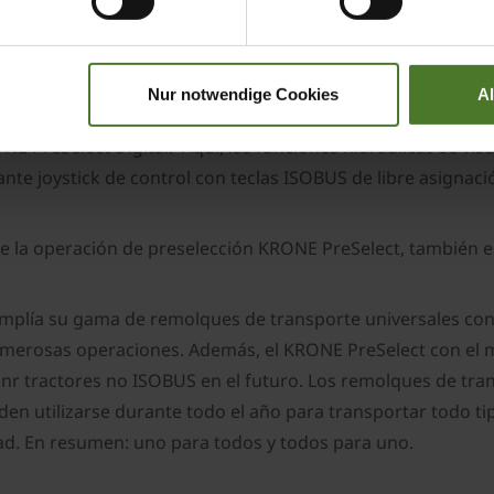
elect DS 50 permite preseleccionar las funciones hidráulicas
una conexión directa desde la interfaz de la barra de tracci
Nur notwendige Cookies
A
 de 12 voltios.
 PreSelect Digital. Aquí, las funciones hidráulicas se visu
nte joystick de control con teclas ISOBUS de libre asignación
 la operación de preselección KRONE PreSelect, también est
plía su gama de remolques de transporte universales con
umerosas operaciones. Además, el KRONE PreSelect con el 
nr tractores no ISOBUS en el futuro. Los remolques de tran
en utilizarse durante todo el año para transportar todo 
dad. En resumen: uno para todos y todos para uno.