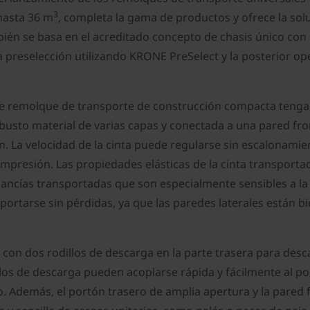
3
hasta 36 m
, completa la gama de productos y ofrece la sol
n se basa en el acreditado concepto de chasis único con c
la preselección utilizando KRONE PreSelect y la posterior ope
ste remolque de transporte de construcción compacta tenga
obusto material de varias capas y conectada a una pared fro
 La velocidad de la cinta puede regularse sin escalonamien
mpresión. Las propiedades elásticas de la cinta transporta
ncías transportadas que son especialmente sensibles a la p
ortarse sin pérdidas, ya que las paredes laterales están bi
on dos rodillos de descarga en la parte trasera para desc
illos de descarga pueden acoplarse rápida y fácilmente al po
. Además, el portón trasero de amplia apertura y la pared 