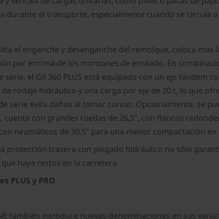
 y sencilla de cargas unitarias, como palés o pacas de paja
s durante el transporte, especialmente cuando se circula a
cilita el enganche y desenganche del remolque, coloca más las
cción por encima de los montones de ensilado. En combinació
 serie, el GX 360 PLUS está equipado con un eje tándem con
e rodaje hidráulico y una carga por eje de 20 t, lo que o
 de serie evita daños al tomar curvas. Opcionalmente, se pu
e, cuenta con grandes ruedas de 26,5”, con flancos redon
on neumáticos de 30,5” para una menor compactación en la
a protección trasera con plegado hidráulico no sólo garant
que haya restos en la carretera.
ntes PLUS y PRO
E también introduce nuevas denominaciones en sus variante