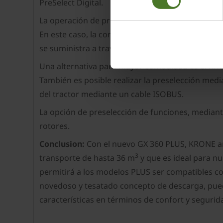
PreSelect Digital.
Impressum
La operación de preselección eléctrica KRONE PreS
En este caso, la conexión se realiza a través de 
se suministra a través del enchufe de tres clavijas
Una alternativa para mayor comodidad es el KRONE
También es posible realizar la preselección media
del tractor mediante un cable ISOBUS.
La opción de preselección de funciones, mediante
rotores.
Conclusion:
Con el nuevo GX 360 PLUS, KRONE am
3
transporte de hasta 36 m
y que es ideal para n
permitirá a los modelos PLUS ser compatibles co
novedoso y tesatado concepto de descarga, pued
características en términos de confort y seguri