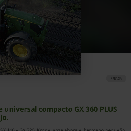
PRENSA
te universal compacto GX 360 PLUS
jo.
s GX 440 y GX 520, Krone lanza ahora el hermano pequeño