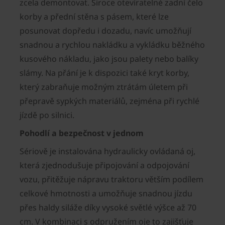
zcela demontovat. Široce otevíratelné zadní čelo
korby a přední stěna s pásem, které lze
posunovat dopředu i dozadu, navíc umožňují
snadnou a rychlou nakládku a vykládku běžného
kusového nákladu, jako jsou palety nebo balíky
slámy. Na přání je k dispozici také kryt korby,
který zabraňuje možným ztrátám úletem při
přepravě sypkých materiálů, zejména při rychlé
jízdě po silnici.
Pohodlí a bezpečnost v jednom
Sériově je instalována hydraulicky ovládaná oj,
která zjednodušuje připojování a odpojování
vozu, přitěžuje nápravu traktoru větším podílem
celkové hmotnosti a umožňuje snadnou jízdu
přes haldy siláže díky vysoké světlé výšce až 70
cm. V kombinaci s odpružením oje to zajišťuje