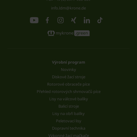
info.ldm@krone.de
Výrobní program
Novinky
Diskové žací stroje
Rotorové obraceče píce
Přehled rotorových shrnovačů píce
Lisy na válcové balíky
Balicí stroje
Lisy na obří balíky
Peletovací lisy
Dopravní technika
Výkonné žací mačkače