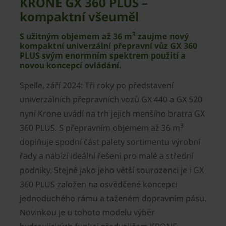
KRONE GX 360 PLUS –
kompaktní všeuměl
3
S užitným objemem až 36 m
zaujme nový
kompaktní univerzální přepravní vůz GX 360
PLUS svým enormním spektrem použití a
novou koncepcí ovládání.
Spelle, září 2024: Tři roky po představení
univerzálních přepravních vozů GX 440 a GX 520
nyní Krone uvádí na trh jejich menšího bratra GX
3
360 PLUS. S přepravním objemem až 36 m
doplňuje spodní část palety sortimentu výrobní
řady a nabízí ideální řešení pro malé a střední
podniky. Stejně jako jeho větší sourozenci je i GX
360 PLUS založen na osvědčené koncepci
jednoduchého rámu a taženém dopravním pásu.
Novinkou je u tohoto modelu výběr