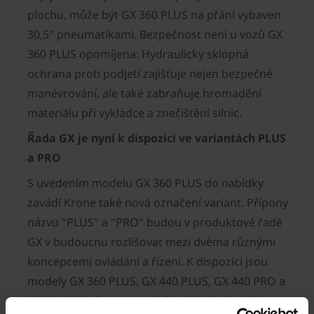
plochu, může být GX 360 PLUS na přání vybaven
30,5" pneumatikami. Bezpečnost není u vozů GX
360 PLUS opomíjena: Hydraulicky sklopná
ochrana proti podjetí zajišťuje nejen bezpečné
manévrování, ale také zabraňuje hromadění
materiálu při vykládce a znečištění silnic.
Řada GX je nyní k dispozici ve variantách PLUS
a PRO
S uvedením modelu GX 360 PLUS do nabídky
zavádí Krone také nová označení variant. Přípony
názvu "PLUS" a "PRO" budou v produktové řadě
GX v budoucnu rozlišovat mezi dvěma různými
koncepcemi ovládání a řízení. K dispozici jsou
modely GX 360 PLUS, GX 440 PLUS, GX 440 PRO a
GX 520 PRO. To znamená, že KRONE GX 440 je