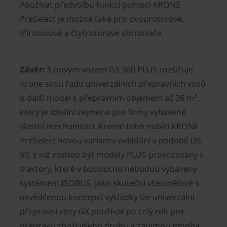
Používat předvolbu funkcí pomocí KRONE
PreSelect je možné také pro dvourotorové,
třírotorové a čtyřrotorové shrnovače.
Závěr:
S novým vozem GX 360 PLUS rozšiřuje
Krone svou řadu univerzálních přepravních vozů
3
o další model s přepravním objemem až 36 m
,
který je ideální zejména pro firmy vybavené
vlastní mechanizací. Kromě toho nabízí KRONE
PreSelect novou variantu ovládání v podobě DS
50, s níž mohou být modely PLUS provozovány i
traktory, které v budoucnu nebudou vybaveny
systémem ISOBUS. Jako skuteční všeumělové s
osvědčenou koncepcí vykládky lze univerzální
přepravní vozy GX používat po celý rok pro
přepravu zboží všeho druhu a zaujmou mnoha