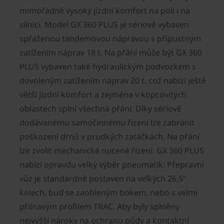
mimořádně vysoký jízdní komfort na poli i na
silnici. Model GX 360 PLUS je sériově vybaven
spřaženou tandemovou nápravou s přípustným
zatížením náprav 18 t. Na přání může být GX 360
PLUS vybaven také hydraulickým podvozkem s
dovoleným zatížením náprav 20 t, což nabízí ještě
větší jízdní komfort a zejména v kopcovitých
oblastech splní všechna přání. Díky sériově
dodávanému samočinnému řízení lze zabránit
poškození drnů v prudkých zatáčkách. Na přání
lze zvolit mechanické nucené řízení. GX 360 PLUS
nabízí opravdu velký výběr pneumatik: Přepravní
vůz je standardně postaven na velkých 26,5"
kolech, buď se zaobleným bokem, nebo s velmi
přilnavým profilem TRAC. Aby byly splněny
nejvyšší nároky na ochranu půdy a kontaktní