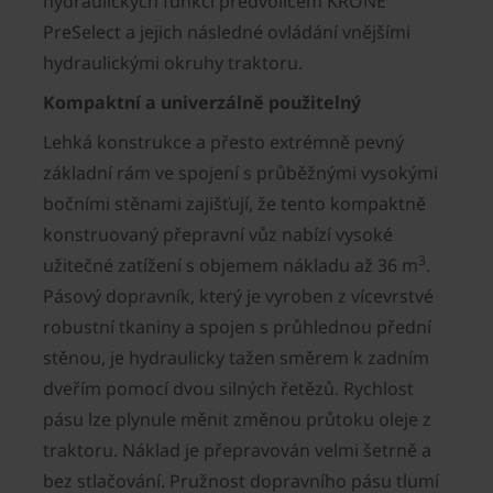
hydraulických funkcí předvoličem KRONE
PreSelect a jejich následné ovládání vnějšími
hydraulickými okruhy traktoru.
Kompaktní a univerzálně použitelný
Lehká konstrukce a přesto extrémně pevný
základní rám ve spojení s průběžnými vysokými
bočními stěnami zajišťují, že tento kompaktně
konstruovaný přepravní vůz nabízí vysoké
3
užitečné zatížení s objemem nákladu až 36 m
.
Pásový dopravník, který je vyroben z vícevrstvé
robustní tkaniny a spojen s průhlednou přední
stěnou, je hydraulicky tažen směrem k zadním
dveřím pomocí dvou silných řetězů. Rychlost
pásu lze plynule měnit změnou průtoku oleje z
traktoru. Náklad je přepravován velmi šetrně a
bez stlačování. Pružnost dopravního pásu tlumí