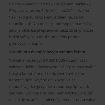
nárazy dopadajícího nákladu během nakládky.
Přepravované zboží, které je zvláště citlivé na
tlak, jako jsou okopaniny a zelenina, se tak
nepoškozují. Dokonce i jemné sypké materiály,
jako je obilí, lze přepravovat beze ztrát, protože
boční stěny jsou dobře utěsněny pomocí
gumových chlopní.
Variabilní s dvouúčelovým zadním čelem
Volitelně může být GX 360 PLUS v zadní části
vybaven dvěma dávkovacími válci pro dávkování
trávy a kukuřičné siláže do rovnoměrného
koberce píce. Když se dávkovací válce
nepoužívají, lze je rychle a snadno připevnit k
zadnímu výklopnému čelu pomocí dvou šroubů
na každé straně a společně je zvedat, nebo válce