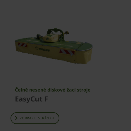
Čelně nesené diskové žací stroje
EasyCut F
ZOBRAZIT STRÁNKU