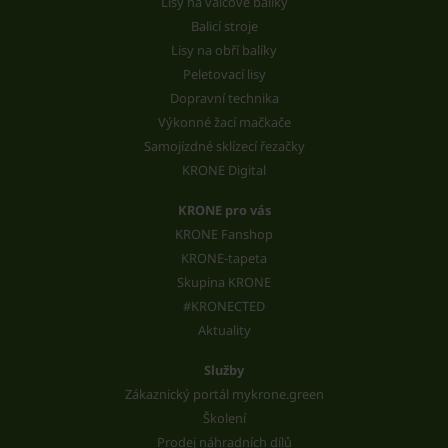
Lisy na válcové balíky
Balicí stroje
Lisy na obří balíky
Peletovací lisy
Dopravní technika
Výkonné žací mačkače
Samojízdné sklízecí řezačky
KRONE Digital
KRONE pro vás
KRONE Fanshop
KRONE-tapeta
Skupina KRONE
#KRONECTED
Aktuality
Služby
Zákaznický portál mykrone.green
Školení
Prodej náhradních dílů