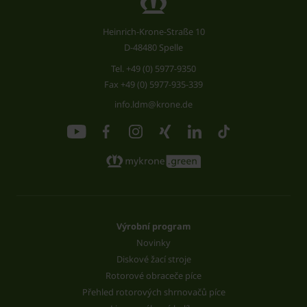
Heinrich-Krone-Straße 10
D-48480 Spelle
Tel.
+49 (0) 5977-9350
Fax +49 (0) 5977-935-339
info.ldm@krone.de
Výrobní program
Novinky
Diskové žací stroje
Rotorové obraceče píce
Přehled rotorových shrnovačů píce