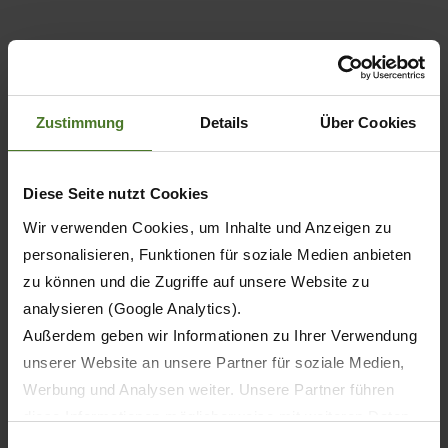
Zustimmung
Details
Über Cookies
Diese Seite nutzt Cookies
Wir verwenden Cookies, um Inhalte und Anzeigen zu
personalisieren, Funktionen für soziale Medien anbieten
zu können und die Zugriffe auf unsere Website zu
analysieren (Google Analytics).
Außerdem geben wir Informationen zu Ihrer Verwendung
Tažené diskové žací stroje
unserer Website an unsere Partner für soziale Medien,
EasyCut TS/TC
Werbung und Analysen weiter. Unsere Partner führen
diese Informationen möglicherweise mit weiteren Daten
zusammen, die Sie ihnen bereitgestellt haben oder die
Einwilligungsauswahl
ZOBRAZIT STRÁNKU