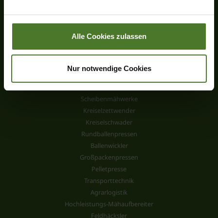
Impressum
Alle Cookies zulassen
Nur notwendige Cookies
Produkte
Neuheiten
Scheibenmähwerke
Kreiselzettwender
Kreiselschwader
Rundballenpressen
Ballenwickler
Großpackenpressen
Pelletpresse
Transporttechnik
Agrarlogistik
Hochleistungs-Mähaufbereiter
Feldhäcksler