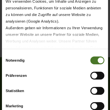
Wir verwenden Cookies, um Inhalte und Anzeigen zu
Feldhäcksler von 687 bis 1156 PS
personalisieren, Funktionen für soziale Medien anbieten
BiG X 680 · 780 · 860 · 980 ·
zu können und die Zugriffe auf unsere Website zu
1080 · 1180
analysieren (Google Analytics).
Außerdem geben wir Informationen zu Ihrer Verwendung
unserer Website an unsere Partner für soziale Medien,
ZUM PRODUKT
Werbung und Analysen weiter. Unsere Partner führen
diese Informationen möglicherweise mit weiteren Daten
zusammen, die Sie ihnen bereitgestellt haben oder die
Einwilligungsauswahl
Notwendig
sie im Rahmen Ihrer Nutzung der Dienste gesammelt
haben.
Wir setzen im Rahmen des Trackings auch Dienstleister
Präferenzen
Heinrich-Krone-Straße 10
in Drittländern außerhalb der EU mit abweichenden
D-48480 Spelle
Datenschutzbestimmungen ein, wodurch das Risiko von
Statistiken
Tel.
+49 (0) 5977-9350
behördlichen Zugriffen bzw. von Kontrollverlust bzgl.
Fax +49 (0) 5977-935-339
übermittelter Daten bestehen kann.
info.ldm@krone.de
Marketing
Datenschutzhinweise