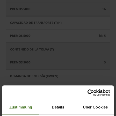
16
bis 5
5
257 / 350
Zustimmung
Details
Über Cookies
Cosechadora de uso móvil y