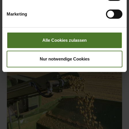
übermittelter Daten bestehen kann.
Marketing
Datenschutzhinweise
Impressum
Alle Cookies zulassen
Nur notwendige Cookies