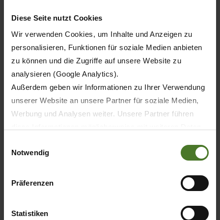
estático para hacer pellets
Diese Seite nutzt Cookies
Premos 5000
Wir verwenden Cookies, um Inhalte und Anzeigen zu
personalisieren, Funktionen für soziale Medien anbieten
zu können und die Zugriffe auf unsere Website zu
analysieren (Google Analytics).
Außerdem geben wir Informationen zu Ihrer Verwendung
unserer Website an unsere Partner für soziale Medien,
Werbung und Analysen weiter. Unsere Partner führen
diese Informationen möglicherweise mit weiteren Daten
zusammen, die Sie ihnen bereitgestellt haben oder die
Einwilligungsauswahl
Notwendig
sie im Rahmen Ihrer Nutzung der Dienste gesammelt
haben.
Wir setzen im Rahmen des Trackings auch Dienstleister
Präferenzen
in Drittländern außerhalb der EU mit abweichenden
Datenschutzbestimmungen ein, wodurch das Risiko von
Statistiken
behördlichen Zugriffen bzw. von Kontrollverlust bzgl.