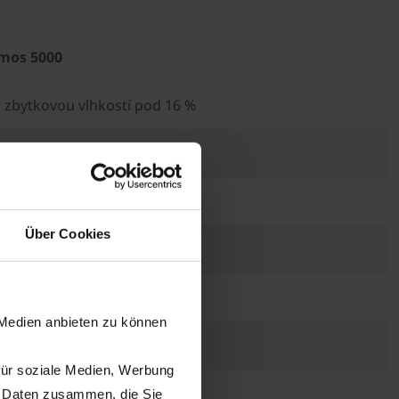
mos 5000
e zbytkovou vlhkostí pod 16 %
 2,99 x 3,80
2,35
Über Cookies
16
bis 5
 Medien anbieten zu können
5
für soziale Medien, Werbung
57 / 350
n Daten zusammen, die Sie