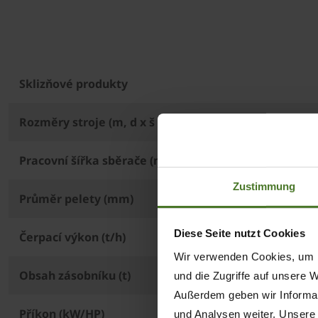
Sklizňové produkty
Rozměry stroje (m, d x š x v)
Pracovní šířka sběrače (m)
Zustimmung
Průměr pelety (mm)
Diese Seite nutzt Cookies
Čerpací výkon (t/h)
Wir verwenden Cookies, um I
Obsah zásobníku (t)
und die Zugriffe auf unsere 
Außerdem geben wir Informat
Příkon (kW/HP)
und Analysen weiter. Unsere