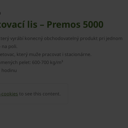
o
ovací lis – Premos 5000
c, který vyrábí konecný obchodovatelný produkt pri jednom
na poli.
letovac, který muže pracovat i stacionárne.
lamených pelet: 600-700 kg/m³
a hodinu
-cookies
to see this content.