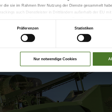
der die sie im Rahmen Ihrer Nutzung der Dienste gesammelt hab
ackings auch Dienstleister in Drittländern außerhalb der EU mi
 strukturované pelety, vhodný
 wodurch das Risiko von behördlichen Zugriffen bzw. von Kontro
Präferenzen
Statistiken
Premos 5000
Nur notwendige Cookies
A