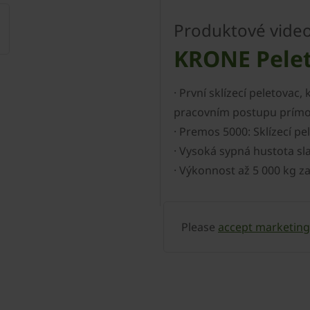
Produktové vide
KRONE Pelet
· První sklízecí peletova
pracovním postupu prímo 
· Premos 5000: Sklízecí pe
· Vysoká sypná hustota s
· Výkonnost až 5 000 kg z
Please
accept marketing