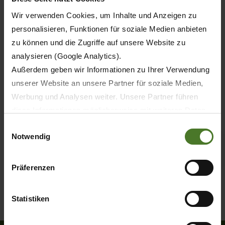
Wir verwenden Cookies, um Inhalte und Anzeigen zu
personalisieren, Funktionen für soziale Medien anbieten
zu können und die Zugriffe auf unsere Website zu
analysieren (Google Analytics).
Außerdem geben wir Informationen zu Ihrer Verwendung
unserer Website an unsere Partner für soziale Medien,
Werbung und Analysen weiter. Unsere Partner führen
diese Informationen möglicherweise mit weiteren Daten
zusammen, die Sie ihnen bereitgestellt haben oder die
Einwilligungsauswahl
Notwendig
sie im Rahmen Ihrer Nutzung der Dienste gesammelt
haben.
Wir setzen im Rahmen des Trackings auch Dienstleister
Präferenzen
in Drittländern außerhalb der EU mit abweichenden
Datenschutzbestimmungen ein, wodurch das Risiko von
Statistiken
behördlichen Zugriffen bzw. von Kontrollverlust bzgl.
übermittelter Daten bestehen kann.