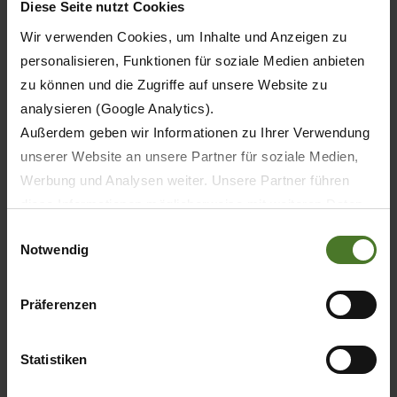
Diese Seite nutzt Cookies
Wir verwenden Cookies, um Inhalte und Anzeigen zu
personalisieren, Funktionen für soziale Medien anbieten
zu können und die Zugriffe auf unsere Website zu
analysieren (Google Analytics).
Außerdem geben wir Informationen zu Ihrer Verwendung
Мы готовы помочь Вам.
unserer Website an unsere Partner für soziale Medien,
Сервисное обслуживание
Werbung und Analysen weiter. Unsere Partner führen
diese Informationen möglicherweise mit weiteren Daten
УЗНАТЬ БОЛЬШЕ
zusammen, die Sie ihnen bereitgestellt haben oder die
Einwilligungsauswahl
Notwendig
sie im Rahmen Ihrer Nutzung der Dienste gesammelt
haben.
Wir setzen im Rahmen des Trackings auch Dienstleister
Präferenzen
in Drittländern außerhalb der EU mit abweichenden
Datenschutzbestimmungen ein, wodurch das Risiko von
Statistiken
behördlichen Zugriffen bzw. von Kontrollverlust bzgl.
übermittelter Daten bestehen kann.