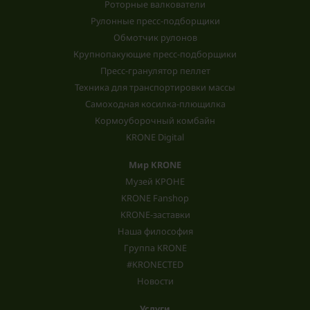
Роторные валкователи
Рулонные пресс-подборщики
Обмотчик рулонов
Крупнопакующие пресс-подборщики
Пресс-гранулятор пеллет
Техника для транспортировки массы
Самоходная косилка-плющилка
Кормоуборочный комбайн
KRONE Digital
Мир KRONE
Музей КРОНЕ
KRONE Fanshop
KRONE-заставки
Наша философия
Группа KRONE
#KRONECTED
Новости
Услуги