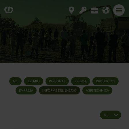
ALL
PREMIO
PERSONAS
PRENSA
PRODUCTOS
EMPRESA
INFORME DEL ENSAYO
AGRITECHNICA