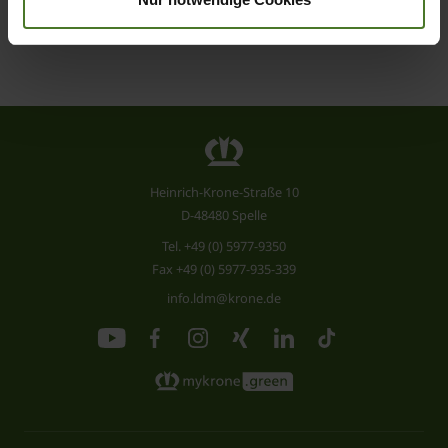
Heinrich-Krone-Straße 10
D-48480 Spelle
Tel.
+49 (0) 5977-9350
Fax +49 (0) 5977-935-339
info.ldm@krone.de