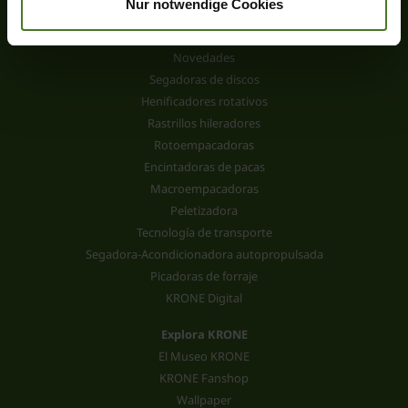
Nur notwendige Cookies
Productos
Novedades
Segadoras de discos
Henificadores rotativos
Rastrillos hileradores
Rotoempacadoras
Encintadoras de pacas
Macroempacadoras
Peletizadora
Tecnología de transporte
Segadora-Acondicionadora autopropulsada
Picadoras de forraje
KRONE Digital
Explora KRONE
El Museo KRONE
KRONE Fanshop
Wallpaper