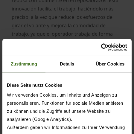
reposa cómodamente en el reposabrazos. Esta
innovación facilita el trabajo, haciéndolo más
preciso, a la vez que reduce los esfuerzos de
girar el volante y mejora la comodidad de
trabajo, ya que el operador trabaja de forma
mucho más relajada. Especialmente en las largas
jornadas de trabajo, alivia la carga y permite a
los operadores prestar más atención a la calidad
Zustimmung
Details
Über Cookies
de picado.
Diese Seite nutzt Cookies
Wir verwenden Cookies, um Inhalte und Anzeigen zu
personalisieren, Funktionen für soziale Medien anbieten
zu können und die Zugriffe auf unsere Website zu
analysieren (Google Analytics).
Außerdem geben wir Informationen zu Ihrer Verwendung