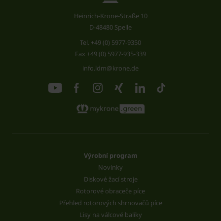
Heinrich-Krone-Straße 10
D-48480 Spelle
Tel.
+49 (0) 5977-9350
Fax +49 (0) 5977-935-339
info.ldm@krone.de
Výrobní program
Novinky
Diskové žací stroje
Rotorové obraceče píce
Přehled rotorových shrnovačů píce
Lisy na válcové balíky