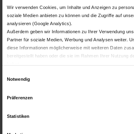
Wir verwenden Cookies, um Inhalte und Anzeigen zu personal
soziale Medien anbieten zu können und die Zugriffe auf uns
analysieren (Google Analytics).
Außerdem geben wir Informationen zu Ihrer Verwendung uns
Partner für soziale Medien, Werbung und Analysen weiter. U
diese Informationen möglicherweise mit weiteren Daten zus
bereitgestellt haben oder die sie im Rahmen Ihrer Nutzung 
haben.
Wir setzen im Rahmen des Trackings auch Dienstleister in Dr
Einwilligungsauswahl
Notwendig
EU mit abweichenden Datenschutzbestimmungen ein, wodur
behördlichen Zugriffen bzw. von Kontrollverlust bzgl. übermit
kann.
Präferenzen
Datenschutzhinweise
Impressum
Statistiken