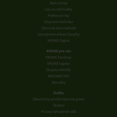
Balicí stroje
Lisy na obří balíky
Peletovací lisy
Dopravní technika
Výkonné žací mačkače
Samojízdné sklízecí řezačky
KRONE Digital
KRONE pro vás
KRONE Fanshop
KRONE-tapeta
Skupina KRONE
#KRONECTED
Aktuality
Služby
Zákaznický portál mykrone.green
Školení
Prodej náhradních dílů